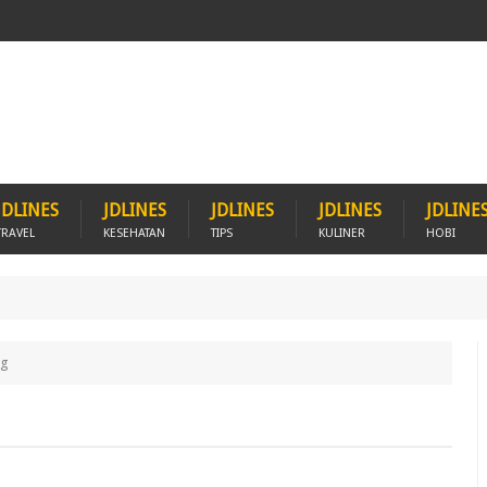
JDLINES
JDLINES
JDLINES
JDLINES
JDLINE
TRAVEL
KESEHATAN
TIPS
KULINER
HOBI
ng