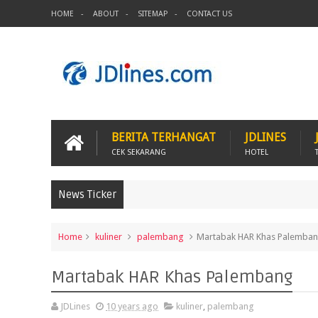
HOME
ABOUT
SITEMAP
CONTACT US
BERITA TERHANGAT
JDLINES
CEK SEKARANG
HOTEL
News Ticker
Home
kuliner
palembang
Martabak HAR Khas Palemba
Martabak HAR Khas Palembang
JDLines
10 years ago
kuliner
,
palembang