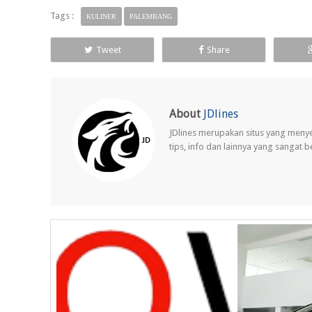
Tags :
KULINER
PALEMBANG
Tweet
Share
About
JDlines
JDlines merupakan situs yang meny
tips, info dan lainnya yang sangat 