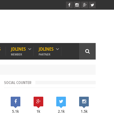
S
JDLINES
JDLINES
MEMBER
PARTNER
SOCIAL COUNTER
5.1k
1k
2.1k
1.5k