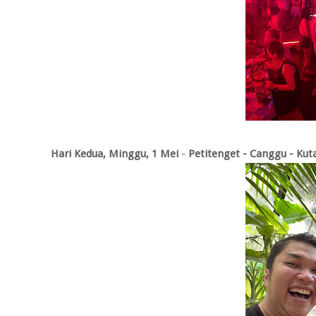
Hari Kedua,
Minggu, 1 Mei
-
Petitenget - Canggu - Kut