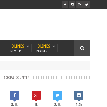
S
JDLINES
JDLINES
MEMBER
PARTNER
SOCIAL COUNTER
5.1k
1k
2.1k
1.5k