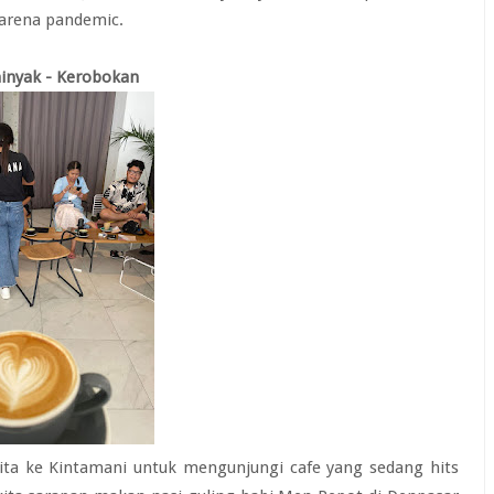
karena pandemic.
minyak - Kerobokan
ta ke Kintamani untuk mengunjungi cafe yang sedang hits