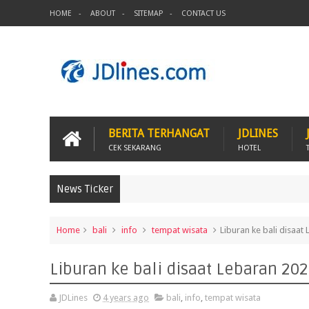
HOME
ABOUT
SITEMAP
CONTACT US
BERITA TERHANGAT
JDLINES
CEK SEKARANG
HOTEL
News Ticker
Home
bali
info
tempat wisata
Liburan ke bali disaat
Liburan ke bali disaat Lebaran 20
JDLines
4 years ago
bali
,
info
,
tempat wisata