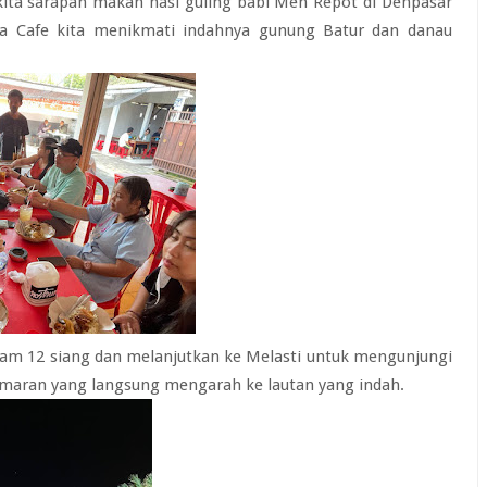
kita sarapan makan nasi guling babi Men Repot di Denpasar
ana Cafe kita menikmati indahnya gunung Batur dan danau
jam 12 siang dan melanjutkan ke Melasti untuk mengunjungi
tamaran yang langsung mengarah ke lautan yang indah.