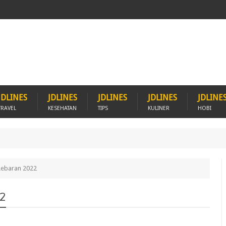
JDLINES
JDLINES
JDLINES
JDLINES
JDLINE
TRAVEL
KESEHATAN
TIPS
KULINER
HOBI
 Lebaran 2022
22