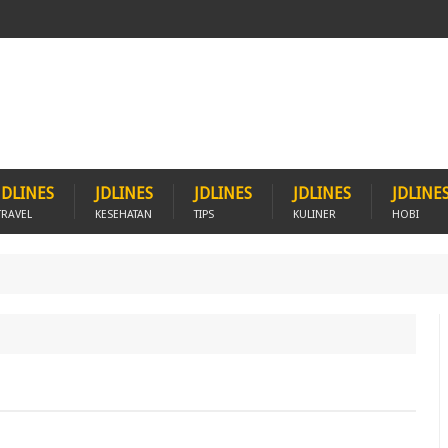
JDLINES
JDLINES
JDLINES
JDLINES
JDLINE
TRAVEL
KESEHATAN
TIPS
KULINER
HOBI