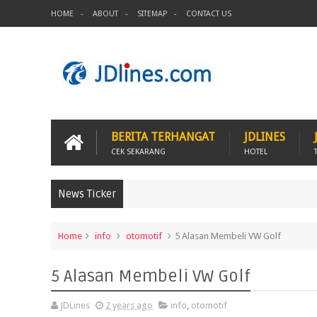
HOME
ABOUT
SITEMAP
CONTACT US
BERITA TERHANGAT
JDLINES
CEK SEKARANG
HOTEL
News Ticker
Home
info
otomotif
5 Alasan Membeli VW Golf
5 Alasan Membeli VW Golf
JDLines
2 years ago
info
,
otomotif