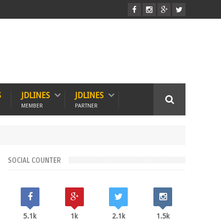
S
JDLINES
JDLINES
MEMBER
PARTNER
SOCIAL COUNTER
5.1k
1k
2.1k
1.5k