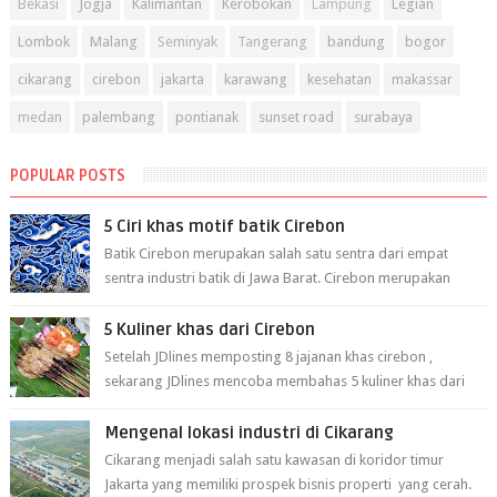
Bekasi
Jogja
Kalimantan
Kerobokan
Lampung
Legian
Lombok
Malang
Seminyak
Tangerang
bandung
bogor
cikarang
cirebon
jakarta
karawang
kesehatan
makassar
medan
palembang
pontianak
sunset road
surabaya
POPULAR POSTS
5 Ciri khas motif batik Cirebon
Batik Cirebon merupakan salah satu sentra dari empat
sentra industri batik di Jawa Barat. Cirebon merupakan
sentra batik tertua yang m...
5 Kuliner khas dari Cirebon
Setelah JDlines memposting 8 jajanan khas cirebon ,
sekarang JDlines mencoba membahas 5 kuliner khas dari
cirebon berikut ini: 1. Sate Ka...
Mengenal lokasi industri di Cikarang
Cikarang menjadi salah satu kawasan di koridor timur
Jakarta yang memiliki prospek bisnis properti yang cerah.