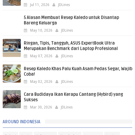
Jul 11, 2026
JDLines
5 Alasan Membuat Resep Kaledo untuk Disantap
Bareng Keluarga
May 10, 2026
JDLines
Ringan, Tipis, Tangguh, ASUS ExpertBook Ultra
Merupakan Benchmark dari Laptop Profesional
May 07, 2026
JDLines
Resep Kaledo Khas Palu Kuah Asam Pedas Segar, Wajib
Coba!
May 02, 2026
JDLines
Cara Budidaya Ikan Kerapu Cantang (Hybird) yang
Sukses
Mar 30, 2026
JDLines
AROUND INDONESIA