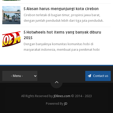
Cikarang kini dianggap ...
5 Alasan harus mengunjungi kota cirebon
Cirebon terletak di bagian timur, propinsi jawa barat,
dengan jumlah penduduk lebih dari tiga juta penduduk.
Selain itu cirebon juga dijadi...
5 Hotwheels hot items yang banyak diburu
2015
Dengan banyaknya komunitas komunitas hobi di
masyarakat indonesia, membuat para penikmat hobi
menjadi lebih mudah mendapatkan barang ho...
Contact us
All Rights Reserved by
JDlines.com
© 2014 - 2023
Powered By
JD