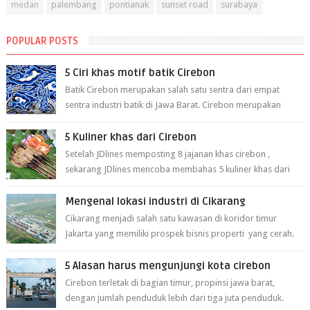
medan
palembang
pontianak
sunset road
surabaya
POPULAR POSTS
5 Ciri khas motif batik Cirebon
Batik Cirebon merupakan salah satu sentra dari empat
sentra industri batik di Jawa Barat. Cirebon merupakan
sentra batik tertua yang m...
5 Kuliner khas dari Cirebon
Setelah JDlines memposting 8 jajanan khas cirebon ,
sekarang JDlines mencoba membahas 5 kuliner khas dari
cirebon berikut ini: 1. Sate Ka...
Mengenal lokasi industri di Cikarang
Cikarang menjadi salah satu kawasan di koridor timur
Jakarta yang memiliki prospek bisnis properti yang cerah.
Cikarang kini dianggap ...
5 Alasan harus mengunjungi kota cirebon
Cirebon terletak di bagian timur, propinsi jawa barat,
dengan jumlah penduduk lebih dari tiga juta penduduk.