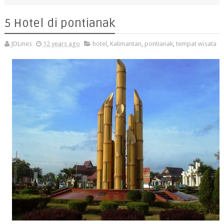
5 Hotel di pontianak
JDLines
12 years ago
hotel
,
Kalimantan
,
pontianak
,
tempat wisata