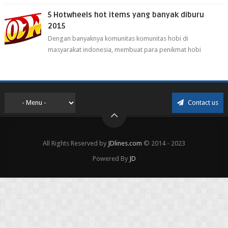
Selain itu cirebon juga dijadi...
5 Hotwheels hot items yang banyak diburu
2015
Dengan banyaknya komunitas komunitas hobi di
masyarakat indonesia, membuat para penikmat hobi
menjadi lebih mudah mendapatkan barang ho...
Contact us
All Rights Reserved by
JDlines.com
© 2014 - 2023
Powered By
JD