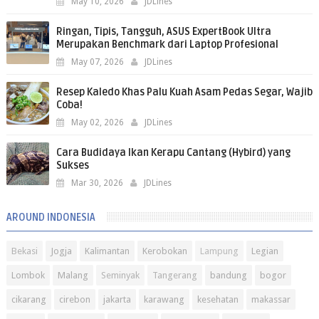
May 10, 2026
JDLines
Ringan, Tipis, Tangguh, ASUS ExpertBook Ultra
Merupakan Benchmark dari Laptop Profesional
May 07, 2026
JDLines
Resep Kaledo Khas Palu Kuah Asam Pedas Segar, Wajib
Coba!
May 02, 2026
JDLines
Cara Budidaya Ikan Kerapu Cantang (Hybird) yang
Sukses
Mar 30, 2026
JDLines
AROUND INDONESIA
Bekasi
Jogja
Kalimantan
Kerobokan
Lampung
Legian
Lombok
Malang
Seminyak
Tangerang
bandung
bogor
cikarang
cirebon
jakarta
karawang
kesehatan
makassar