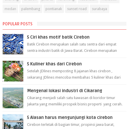
medan
palembang
pontianak
sunset road
surabaya
POPULAR POSTS
5 Ciri khas motif batik Cirebon
Batik Cirebon merupakan salah satu sentra dari empat
sentra industri batik di Jawa Barat. Cirebon merupakan
sentra batik tertua yang m...
5 Kuliner khas dari Cirebon
Setelah JDlines memposting 8 jajanan khas cirebon ,
sekarang JDlines mencoba membahas 5 kuliner khas dari
cirebon berikut ini: 1. Sate Ka...
Mengenal lokasi industri di Cikarang
Cikarang menjadi salah satu kawasan di koridor timur
Jakarta yang memiliki prospek bisnis properti yang cerah.
Cikarang kini dianggap ...
5 Alasan harus mengunjungi kota cirebon
Cirebon terletak di bagian timur, propinsi jawa barat,