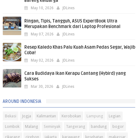
Bareng Keluarga
May 10, 2026
JDLines
Ringan, Tipis, Tangguh, ASUS ExpertBook Ultra
Merupakan Benchmark dari Laptop Profesional
May 07, 2026
JDLines
Resep Kaledo Khas Palu Kuah Asam Pedas Segar, Wajib
Coba!
May 02, 2026
JDLines
Cara Budidaya Ikan Kerapu Cantang (Hybird) yang
Sukses
Mar 30, 2026
JDLines
AROUND INDONESIA
Bekasi
Jogja
Kalimantan
Kerobokan
Lampung
Legian
Lombok
Malang
Seminyak
Tangerang
bandung
bogor
cikarang
cirebon
jakarta
karawang
kesehatan
makassar