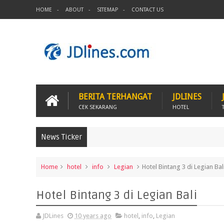
HOME
ABOUT
SITEMAP
CONTACT US
BERITA TERHANGAT
JDLINES
CEK SEKARANG
HOTEL
News Ticker
Home
hotel
info
Legian
Hotel Bintang 3 di Legian Bal
Hotel Bintang 3 di Legian Bali
JDLines
10 years ago
hotel
,
info
,
Legian