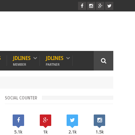
S
JDLINES
JDLINES
MEMBER
PARTNER
SOCIAL COUNTER
5.1k
1k
2.1k
1.5k