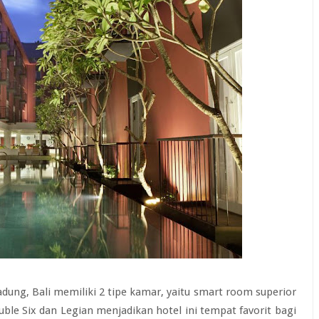
adung, Bali memiliki 2 tipe kamar, yaitu smart room superior
ble Six dan Legian menjadikan hotel ini tempat favorit bagi