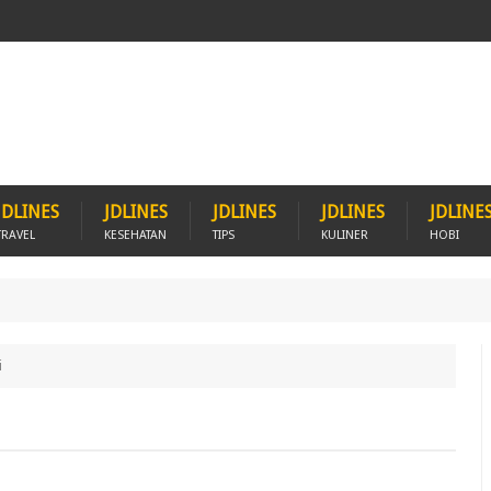
JDLINES
JDLINES
JDLINES
JDLINES
JDLINE
TRAVEL
KESEHATAN
TIPS
KULINER
HOBI
i