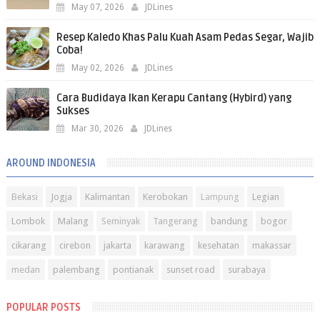
May 07, 2026
JDLines
Resep Kaledo Khas Palu Kuah Asam Pedas Segar, Wajib
Coba!
May 02, 2026
JDLines
Cara Budidaya Ikan Kerapu Cantang (Hybird) yang
Sukses
Mar 30, 2026
JDLines
AROUND INDONESIA
Bekasi
Jogja
Kalimantan
Kerobokan
Lampung
Legian
Lombok
Malang
Seminyak
Tangerang
bandung
bogor
cikarang
cirebon
jakarta
karawang
kesehatan
makassar
medan
palembang
pontianak
sunset road
surabaya
POPULAR POSTS