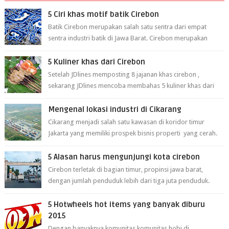
5 Ciri khas motif batik Cirebon
Batik Cirebon merupakan salah satu sentra dari empat
sentra industri batik di Jawa Barat. Cirebon merupakan
sentra batik tertua yang m...
5 Kuliner khas dari Cirebon
Setelah JDlines memposting 8 jajanan khas cirebon ,
sekarang JDlines mencoba membahas 5 kuliner khas dari
cirebon berikut ini: 1. Sate Ka...
Mengenal lokasi industri di Cikarang
Cikarang menjadi salah satu kawasan di koridor timur
Jakarta yang memiliki prospek bisnis properti yang cerah.
Cikarang kini dianggap ...
5 Alasan harus mengunjungi kota cirebon
Cirebon terletak di bagian timur, propinsi jawa barat,
dengan jumlah penduduk lebih dari tiga juta penduduk.
Selain itu cirebon juga dijadi...
5 Hotwheels hot items yang banyak diburu
2015
Dengan banyaknya komunitas komunitas hobi di