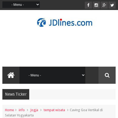
News Ticker
Home
info
Jogja
tempat wisata
Caving Goa Vertikal di
Selatan Yogyakarta