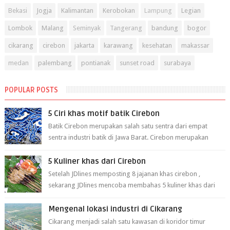
Bekasi
Jogja
Kalimantan
Kerobokan
Lampung
Legian
Lombok
Malang
Seminyak
Tangerang
bandung
bogor
cikarang
cirebon
jakarta
karawang
kesehatan
makassar
medan
palembang
pontianak
sunset road
surabaya
POPULAR POSTS
5 Ciri khas motif batik Cirebon
Batik Cirebon merupakan salah satu sentra dari empat
sentra industri batik di Jawa Barat. Cirebon merupakan
sentra batik tertua yang m...
5 Kuliner khas dari Cirebon
Setelah JDlines memposting 8 jajanan khas cirebon ,
sekarang JDlines mencoba membahas 5 kuliner khas dari
cirebon berikut ini: 1. Sate Ka...
Mengenal lokasi industri di Cikarang
Cikarang menjadi salah satu kawasan di koridor timur