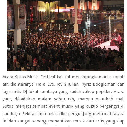
Acara Sutos Music Festival kali ini mendatangkan artis tanah
air, diantaranya Tiara Eve, Jevin Julian, Kyriz Boogieman dan
juga artis DJ lokal surabaya yang sudah cukup populer. Acara
yang dihadirkan malam sabtu tsb, mampu merubah mall
Sutos menjadi tempat event musik yang cukup bergengsi di
surabaya. Sekitar lima belas ribu pengunjung memadati acara
ini dan sangat senang menantikan musik dari artis yang siap