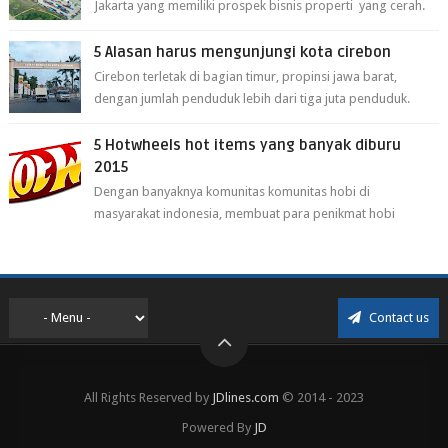
Jakarta yang memiliki prospek bisnis properti yang cerah.
Cikarang kini dianggap ...
5 Alasan harus mengunjungi kota cirebon
Cirebon terletak di bagian timur, propinsi jawa barat,
dengan jumlah penduduk lebih dari tiga juta penduduk.
Selain itu cirebon juga dijadi...
5 Hotwheels hot items yang banyak diburu
2015
Dengan banyaknya komunitas komunitas hobi di
masyarakat indonesia, membuat para penikmat hobi
menjadi lebih mudah mendapatkan barang ho...
Contact us
All Rights Reserved by
JDlines.com
© 2014 - 2023
Powered By
JD