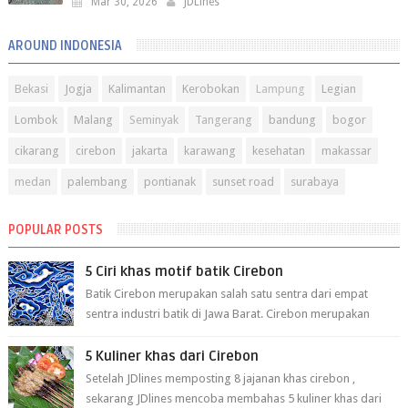
Mar 30, 2026
JDLines
AROUND INDONESIA
Bekasi
Jogja
Kalimantan
Kerobokan
Lampung
Legian
Lombok
Malang
Seminyak
Tangerang
bandung
bogor
cikarang
cirebon
jakarta
karawang
kesehatan
makassar
medan
palembang
pontianak
sunset road
surabaya
POPULAR POSTS
5 Ciri khas motif batik Cirebon
Batik Cirebon merupakan salah satu sentra dari empat
sentra industri batik di Jawa Barat. Cirebon merupakan
sentra batik tertua yang m...
5 Kuliner khas dari Cirebon
Setelah JDlines memposting 8 jajanan khas cirebon ,
sekarang JDlines mencoba membahas 5 kuliner khas dari