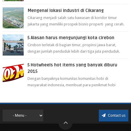
cirebon berikut ini: 1. Sate Ka...
Mengenal lokasi industri di Cikarang
Cikarang menjadi salah satu kawasan di koridor timur
Jakarta yang memiliki prospek bisnis properti yang cerah.
Cikarang kini dianggap ...
5 Alasan harus mengunjungi kota cirebon
Cirebon terletak di bagian timur, propinsi jawa barat,
dengan jumlah penduduk lebih dari tiga juta penduduk.
Selain itu cirebon juga dijadi...
5 Hotwheels hot items yang banyak diburu
2015
Dengan banyaknya komunitas komunitas hobi di
masyarakat indonesia, membuat para penikmat hobi
menjadi lebih mudah mendapatkan barang ho...
Contact us