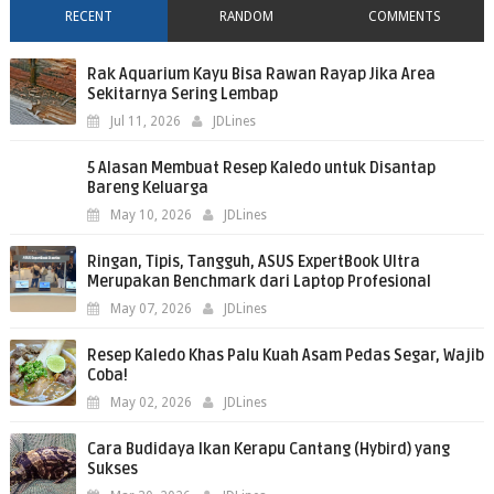
RECENT
RANDOM
COMMENTS
Rak Aquarium Kayu Bisa Rawan Rayap Jika Area
Sekitarnya Sering Lembap
Jul 11, 2026
JDLines
5 Alasan Membuat Resep Kaledo untuk Disantap
Bareng Keluarga
May 10, 2026
JDLines
Ringan, Tipis, Tangguh, ASUS ExpertBook Ultra
Merupakan Benchmark dari Laptop Profesional
May 07, 2026
JDLines
Resep Kaledo Khas Palu Kuah Asam Pedas Segar, Wajib
Coba!
May 02, 2026
JDLines
Cara Budidaya Ikan Kerapu Cantang (Hybird) yang
Sukses