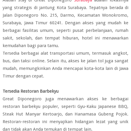
Alasan stay di Great Diponegoro
Surabaya
adalah lokasinya
yang strategis di jantung Kota Surabaya. Tepatnya berada di
Jalan Diponegoro No. 215, Darmo, Kecamatan Wonokromo,
Surabaya, Jawa Timur 60241. Dengan akses yang mudah ke
berbagai fasilitas umum, seperti pusat perbelanjaan, rumah
sakit, sekolah, dan tempat hiburan, hotel ini menawarkan
kemudahan bagi para tamu.
Tersedia berbagai alat transportasi umum, termasuk angkot,
bus, dan taksi online. Selain itu, akses ke jalan tol juga sangat
mudah, memungkinkan Anda mencapai kota-kota lain di Jawa
Timur dengan cepat.
Tersedia Restoran Barbekyu
Great Diponegoro juga menawarkan akses ke berbagai
restoran barbekyu populer, seperti Gyu-Kaku Japanese BBQ,
Steak Hut Manyar Kertoarjo, dan Hanamasa Gubeng Pojok.
Restoran-restoran ini menyajikan hidangan lezat yang unik
dan tidak akan Anda temukan di tempat lain.