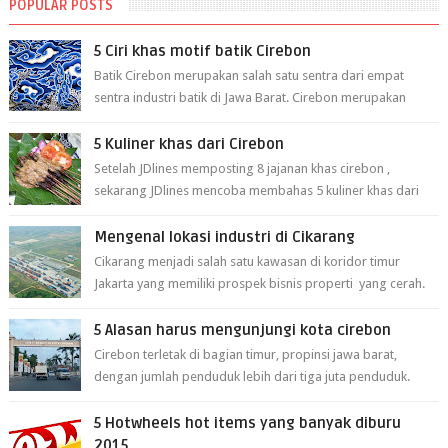
POPULAR POSTS
5 Ciri khas motif batik Cirebon
Batik Cirebon merupakan salah satu sentra dari empat
sentra industri batik di Jawa Barat. Cirebon merupakan
sentra batik tertua yang m...
5 Kuliner khas dari Cirebon
Setelah JDlines memposting 8 jajanan khas cirebon ,
sekarang JDlines mencoba membahas 5 kuliner khas dari
cirebon berikut ini: 1. Sate Ka...
Mengenal lokasi industri di Cikarang
Cikarang menjadi salah satu kawasan di koridor timur
Jakarta yang memiliki prospek bisnis properti yang cerah.
Cikarang kini dianggap ...
5 Alasan harus mengunjungi kota cirebon
Cirebon terletak di bagian timur, propinsi jawa barat,
dengan jumlah penduduk lebih dari tiga juta penduduk.
Selain itu cirebon juga dijadi...
5 Hotwheels hot items yang banyak diburu
2015