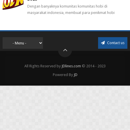
Dengan banyaknya komunitas komunitas hobi di
masyarakat indonesia, membuat para penikmat hobi
menjadi lebih mudah mendapatkan barang ho...
Contact us
All Rights Reserved by
JDlines.com
© 2014 - 2023
Powered By
JD