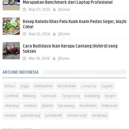
Merupakan Benchmark dari Laptop Profesional
May 07, 2026
JDLines
Resep Kaledo Khas Palu Kuah Asam Pedas Segar, Wajib
Coba!
May 02, 2026
JDLines
Cara Budidaya Ikan Kerapu Cantang (Hybird) yang
Sukses
Mar 30, 2026
JDLines
AROUND INDONESIA
Bekasi
Jogja
Kalimantan
Kerobokan
Lampung
Legian
Lombok
Malang
Seminyak
Tangerang
bandung
bogor
cikarang
cirebon
jakarta
karawang
kesehatan
makassar
medan
palembang
pontianak
sunset road
surabaya