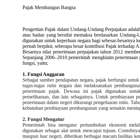
Pajak Membangun Bangsa
Pengertian Pajak dalam Undang-Undang Perpajakan adalah k
atau badan yang bersifat memaksa berdasarkan Undang-U
digunakan untuk keperluan negara bagi sebesar-besarnya 
pernah berpikir, seberapa besar kontribusi Pajak terhadap
Besarnya nilai penerimaan perpajakan tahun 2012 memberi 
Sepanjang 2006–2010 pemerintah mengklaim penerimaan perp
fungsi, yaitu;
1.
Fungsi Anggaran
Sebagai sumber pendapatan negara, pajak berfungsi untuk
tugas-tugas rutin negara dan melaksanakan pembangunan
penerimaan pajak. Dewasa ini pajak digunakan untuk 
pemeliharaan, dan lain sebagainya. Untuk pembiayaan pe
penerimaan dalam negeri dikurangi pengeluaran rutin. Tabun
kebutuhan pembiayaan pembangunan yang semakin meningkat
2.
Fungsi Mengatur
Pemerintah bisa mengatur pertumbuhan ekonomi melalu
digunakan sebagai alat untuk mencapai tujuan. Contohny
maupun luar negeri, diberikan berbagai macam fasilitas k