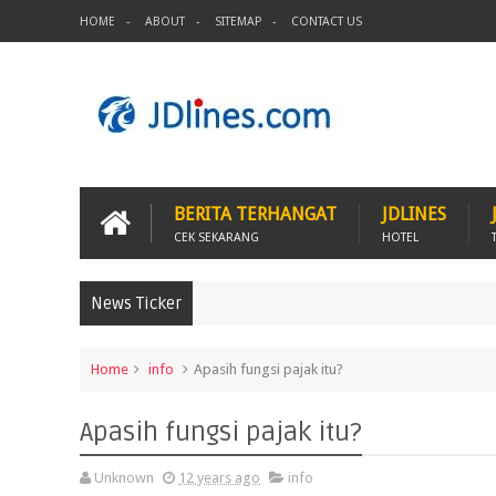
HOME
ABOUT
SITEMAP
CONTACT US
BERITA TERHANGAT
JDLINES
CEK SEKARANG
HOTEL
News Ticker
Home
info
Apasih fungsi pajak itu?
Apasih fungsi pajak itu?
Unknown
12 years ago
info