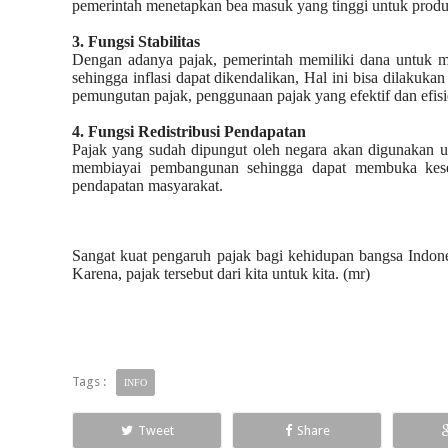
pemerintah menetapkan bea masuk yang tinggi untuk produk
3.
Fungsi Stabilitas
Dengan adanya pajak, pemerintah memiliki dana untuk me
sehingga inflasi dapat dikendalikan, Hal ini bisa dilakuka
pemungutan pajak, penggunaan pajak yang efektif dan efisi
4.
Fungsi Redistribusi Pendapatan
Pajak yang sudah dipungut oleh negara akan digunakan 
membiayai pembangunan sehingga dapat membuka kesem
pendapatan masyarakat.
Sangat kuat pengaruh pajak bagi kehidupan bangsa Indones
Karena, pajak tersebut dari kita untuk kita. (mr)
Tags :
INFO
Tweet
Share