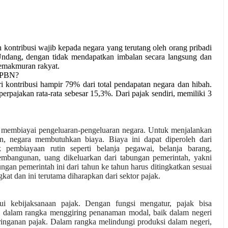
ontribusi wajib kepada negara yang terutang oleh orang pribadi 
ndang, dengan tidak mendapatkan imbalan secara langsung dan 
kemakmuran rakyat.
 APBN? 
kontribusi hampir 79% dari total pendapatan negara dan hibah. 
ajakan rata-rata sebesar 15,3%. Dari pajak sendiri, memiliki 3 
 membiayai pengeluaran-pengeluaran negara. Untuk menjalankan 
, negara membutuhkan biaya. Biaya ini dapat diperoleh dari 
pembiayaan rutin seperti belanja pegawai, belanja barang, 
mbangunan, uang dikeluarkan dari tabungan pemerintah, yakni 
gan pemerintah ini dari tahun ke tahun harus ditingkatkan sesuai 
 dan ini terutama diharapkan dari sektor pajak.
i kebijaksanaan pajak. Dengan fungsi mengatur, pajak bisa 
a dalam rangka menggiring penanaman modal, baik dalam negeri 
eringanan pajak. Dalam rangka melindungi produksi dalam negeri, 