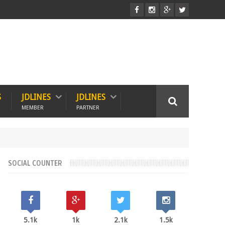
S
JDLINES
JDLINES
MEMBER
PARTNER
SOCIAL COUNTER
5.1k
1k
2.1k
1.5k