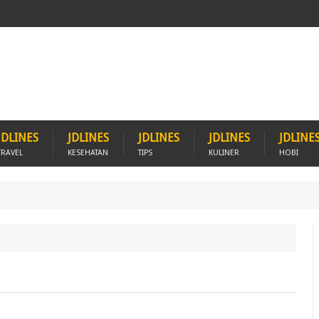
JDLINES
JDLINES
JDLINES
JDLINES
JDLINE
TRAVEL
KESEHATAN
TIPS
KULINER
HOBI