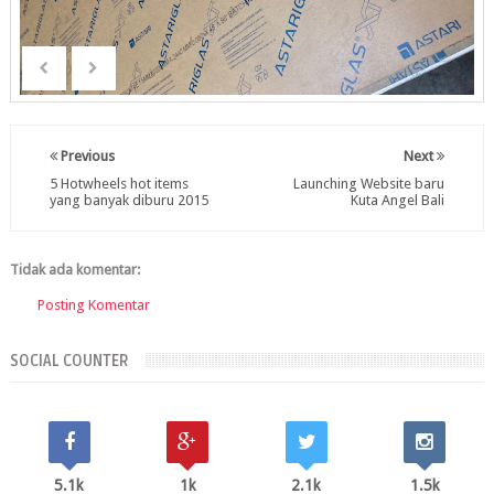
Previous
Next
5 Hotwheels hot items
Launching Website baru
yang banyak diburu 2015
Kuta Angel Bali
Tidak ada komentar:
Posting Komentar
SOCIAL COUNTER
5.1k
1k
2.1k
1.5k