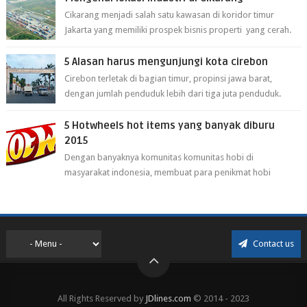
Cikarang menjadi salah satu kawasan di koridor timur
Jakarta yang memiliki prospek bisnis properti yang cerah.
Cikarang kini dianggap ...
5 Alasan harus mengunjungi kota cirebon
Cirebon terletak di bagian timur, propinsi jawa barat,
dengan jumlah penduduk lebih dari tiga juta penduduk.
Selain itu cirebon juga dijadi...
5 Hotwheels hot items yang banyak diburu
2015
Dengan banyaknya komunitas komunitas hobi di
masyarakat indonesia, membuat para penikmat hobi
menjadi lebih mudah mendapatkan barang ho...
Contact us
All Rights Reserved by
JDlines.com
© 2014 - 2023