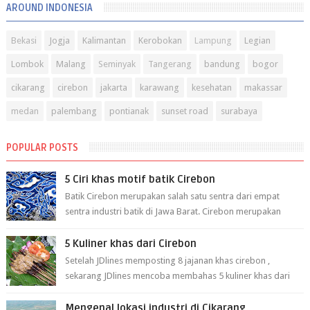
AROUND INDONESIA
Bekasi
Jogja
Kalimantan
Kerobokan
Lampung
Legian
Lombok
Malang
Seminyak
Tangerang
bandung
bogor
cikarang
cirebon
jakarta
karawang
kesehatan
makassar
medan
palembang
pontianak
sunset road
surabaya
POPULAR POSTS
5 Ciri khas motif batik Cirebon
Batik Cirebon merupakan salah satu sentra dari empat
sentra industri batik di Jawa Barat. Cirebon merupakan
sentra batik tertua yang m...
5 Kuliner khas dari Cirebon
Setelah JDlines memposting 8 jajanan khas cirebon ,
sekarang JDlines mencoba membahas 5 kuliner khas dari
cirebon berikut ini: 1. Sate Ka...
Mengenal lokasi industri di Cikarang