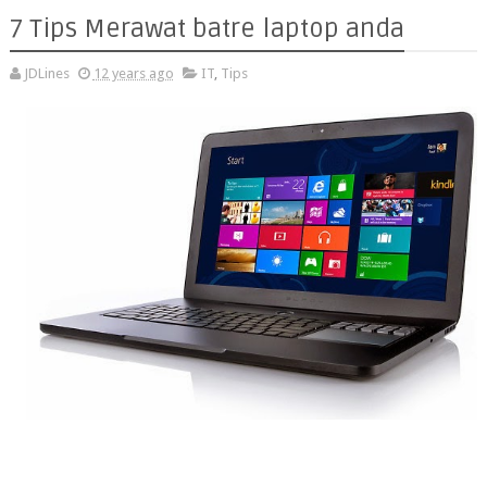
7 Tips Merawat batre laptop anda
JDLines
12 years ago
IT
,
Tips