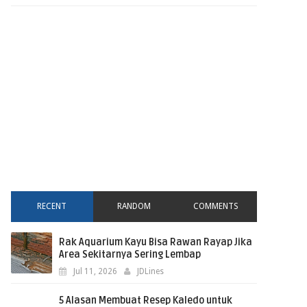
RECENT
RANDOM
COMMENTS
Rak Aquarium Kayu Bisa Rawan Rayap Jika
Area Sekitarnya Sering Lembap
Jul 11, 2026
JDLines
5 Alasan Membuat Resep Kaledo untuk