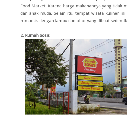
Food Market. Karena harga makanannya yang tidak mah
dan anak muda. Selain itu, tempat wisata kuliner i
romantis dengan lampu dan obor yang dibuat sedemik
2. Rumah Sosis