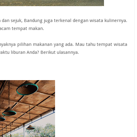
 dan sejuk, Bandung juga terkenal dengan wisata kulinernya.
macam tempat makan.
aknya pilihan makanan yang ada. Mau tahu tempat wisata
waktu liburan Anda? Berikut ulasannya.