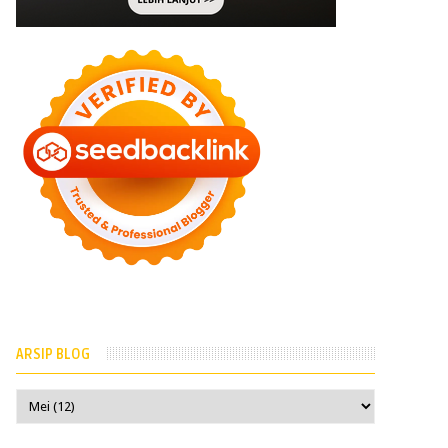
ARSIP BLOG