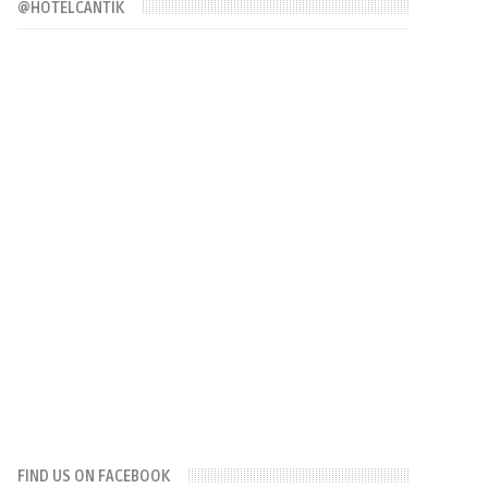
@HOTELCANTIK
FIND US ON FACEBOOK