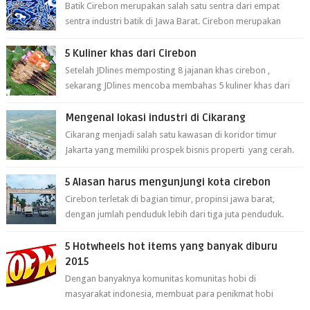
Batik Cirebon merupakan salah satu sentra dari empat
sentra industri batik di Jawa Barat. Cirebon merupakan
sentra batik tertua yang m...
5 Kuliner khas dari Cirebon
Setelah JDlines memposting 8 jajanan khas cirebon ,
sekarang JDlines mencoba membahas 5 kuliner khas dari
cirebon berikut ini: 1. Sate Ka...
Mengenal lokasi industri di Cikarang
Cikarang menjadi salah satu kawasan di koridor timur
Jakarta yang memiliki prospek bisnis properti yang cerah.
Cikarang kini dianggap ...
5 Alasan harus mengunjungi kota cirebon
Cirebon terletak di bagian timur, propinsi jawa barat,
dengan jumlah penduduk lebih dari tiga juta penduduk.
Selain itu cirebon juga dijadi...
5 Hotwheels hot items yang banyak diburu
2015
Dengan banyaknya komunitas komunitas hobi di
masyarakat indonesia, membuat para penikmat hobi
menjadi lebih mudah mendapatkan barang ho...