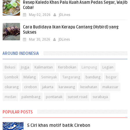
Resep Kaledo Khas Palu Kuah Asam Pedas Segar, Wajib
Coba!
May 02, 2026
JDLines
Cara Budidaya Ikan Kerapu Cantang (Hybird) yang
Sukses
Mar 30, 2026
JDLines
AROUND INDONESIA
Bekasi
Jogja
Kalimantan
Kerobokan
Lampung
Legian
Lombok
Malang
Seminyak
Tangerang
bandung
bogor
cikarang
cirebon
jakarta
karawang
kesehatan
makassar
medan
palembang
pontianak
sunset road
surabaya
POPULAR POSTS
5 Ciri khas motif batik Cirebon