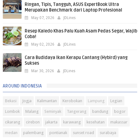
Ringan, Tipis, Tangguh, ASUS ExpertBook Ultra
Merupakan Benchmark dari Laptop Profesional
May 07, 2026
JDLines
Resep Kaledo Khas Palu Kuah Asam Pedas Segar, Wajib
Coba!
May 02, 2026
JDLines
Cara Budidaya Ikan Kerapu Cantang (Hybird) yang
Sukses
Mar 30, 2026
JDLines
AROUND INDONESIA
Bekasi
Jogja
Kalimantan
Kerobokan
Lampung
Legian
Lombok
Malang
Seminyak
Tangerang
bandung
bogor
cikarang
cirebon
jakarta
karawang
kesehatan
makassar
medan
palembang
pontianak
sunset road
surabaya