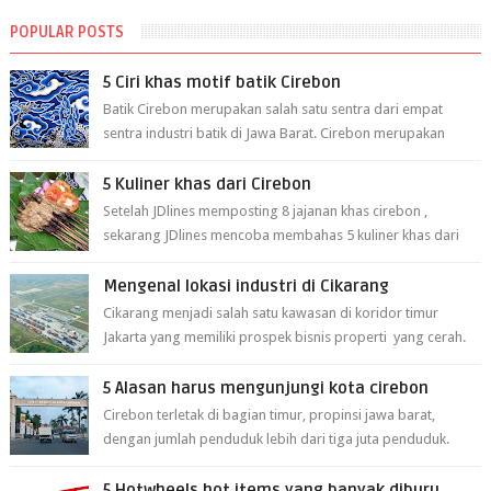
POPULAR POSTS
5 Ciri khas motif batik Cirebon
Batik Cirebon merupakan salah satu sentra dari empat
sentra industri batik di Jawa Barat. Cirebon merupakan
sentra batik tertua yang m...
5 Kuliner khas dari Cirebon
Setelah JDlines memposting 8 jajanan khas cirebon ,
sekarang JDlines mencoba membahas 5 kuliner khas dari
cirebon berikut ini: 1. Sate Ka...
Mengenal lokasi industri di Cikarang
Cikarang menjadi salah satu kawasan di koridor timur
Jakarta yang memiliki prospek bisnis properti yang cerah.
Cikarang kini dianggap ...
5 Alasan harus mengunjungi kota cirebon
Cirebon terletak di bagian timur, propinsi jawa barat,
dengan jumlah penduduk lebih dari tiga juta penduduk.
Selain itu cirebon juga dijadi...
5 Hotwheels hot items yang banyak diburu