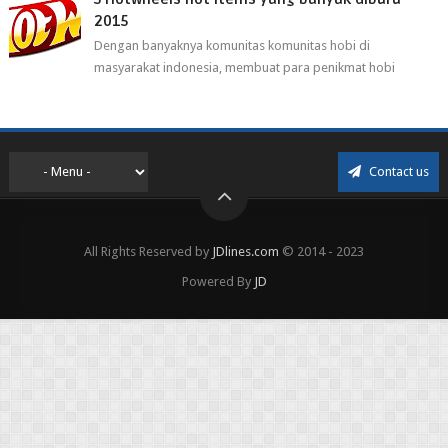
2015
Dengan banyaknya komunitas komunitas hobi di
masyarakat indonesia, membuat para penikmat hobi
menjadi lebih mudah mendapatkan barang ho...
Contact us
All Rights Reserved by
JDlines.com
© 2014 - 2023
Powered By
JD