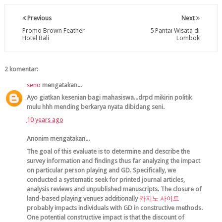
Previous
Next
Promo Brown Feather
5 Pantai Wisata di
Hotel Bali
Lombok
2 komentar:
seno
mengatakan...
Ayo giatkan kesenian bagi mahasiswa...drpd mikirin politik
mulu hhh mending berkarya nyata dibidang seni.
10 years ago
Anonim mengatakan...
The goal of this evaluate is to determine and describe the
survey information and findings thus far analyzing the impact
on particular person playing and GD. Specifically, we
conducted a systematic seek for printed journal articles,
analysis reviews and unpublished manuscripts. The closure of
land-based playing venues additionally
카지노 사이트
probably impacts individuals with GD in constructive methods.
One potential constructive impact is that the discount of