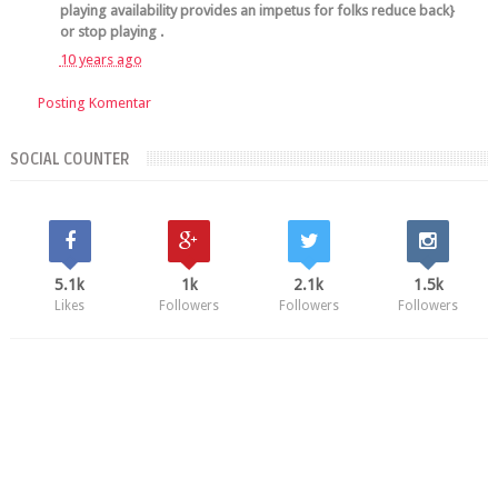
playing availability provides an impetus for folks reduce back}
or stop playing .
10 years ago
Posting Komentar
SOCIAL COUNTER
5.1k
1k
2.1k
1.5k
Likes
Followers
Followers
Followers