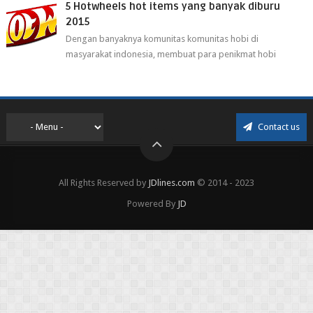
5 Hotwheels hot items yang banyak diburu
2015
Dengan banyaknya komunitas komunitas hobi di
masyarakat indonesia, membuat para penikmat hobi
menjadi lebih mudah mendapatkan barang ho...
Contact us
All Rights Reserved by
JDlines.com
© 2014 - 2023
Powered By
JD