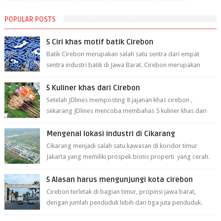
POPULAR POSTS
5 Ciri khas motif batik Cirebon
Batik Cirebon merupakan salah satu sentra dari empat
sentra industri batik di Jawa Barat. Cirebon merupakan
sentra batik tertua yang m...
5 Kuliner khas dari Cirebon
Setelah JDlines memposting 8 jajanan khas cirebon ,
sekarang JDlines mencoba membahas 5 kuliner khas dari
cirebon berikut ini: 1. Sate Ka...
Mengenal lokasi industri di Cikarang
Cikarang menjadi salah satu kawasan di koridor timur
Jakarta yang memiliki prospek bisnis properti yang cerah.
Cikarang kini dianggap ...
5 Alasan harus mengunjungi kota cirebon
Cirebon terletak di bagian timur, propinsi jawa barat,
dengan jumlah penduduk lebih dari tiga juta penduduk.
Selain itu cirebon juga dijadi...