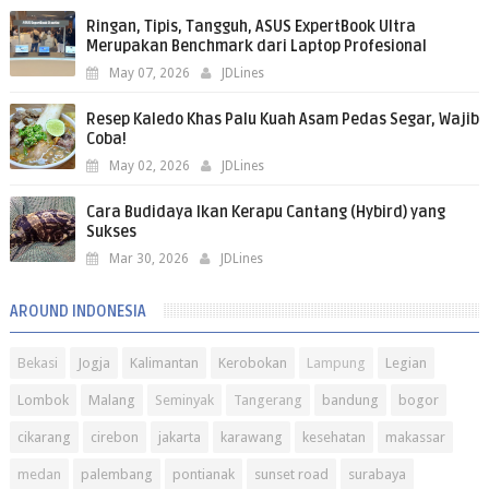
Ringan, Tipis, Tangguh, ASUS ExpertBook Ultra
Merupakan Benchmark dari Laptop Profesional
May 07, 2026
JDLines
Resep Kaledo Khas Palu Kuah Asam Pedas Segar, Wajib
Coba!
May 02, 2026
JDLines
Cara Budidaya Ikan Kerapu Cantang (Hybird) yang
Sukses
Mar 30, 2026
JDLines
AROUND INDONESIA
Bekasi
Jogja
Kalimantan
Kerobokan
Lampung
Legian
Lombok
Malang
Seminyak
Tangerang
bandung
bogor
cikarang
cirebon
jakarta
karawang
kesehatan
makassar
medan
palembang
pontianak
sunset road
surabaya