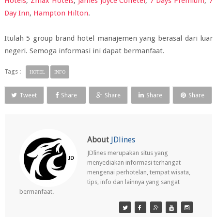
Hotels
,
Zmax Hotels
,
James Joyce Coffetel
,
7 Days Premium
,
7
Day Inn
,
Hampton Hilton
.
Itulah 5 group brand hotel manajemen yang berasal dari luar
negeri. Semoga informasi ini dapat bermanfaat.
Tags :
HOTEL
INFO
Tweet
Share
Share
Share
Share
About
JDlines
JDlines merupakan situs yang
menyediakan informasi terhangat
mengenai perhotelan, tempat wisata,
tips, info dan lainnya yang sangat
bermanfaat.