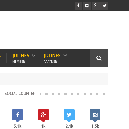
S
JDLINES
JDLINES
MEMBER
PARTNER
SOCIAL COUNTER
5.1k
1k
2.1k
1.5k