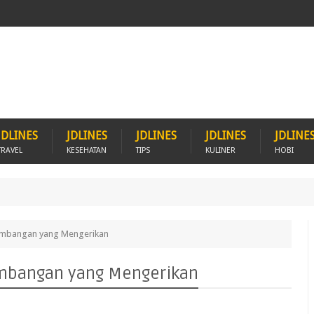
JDLINES
JDLINES
JDLINES
JDLINES
JDLINE
TRAVEL
KESEHATAN
TIPS
KULINER
HOBI
Kambangan yang Mengerikan
Kambangan yang Mengerikan