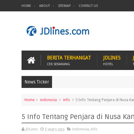
HOME
ABOUT
SITEMAP
CONTACT US
BERITA TERHANGAT
JDLINES
CEK SEKARANG
HOTEL
News Ticker
Home
indonesia
info
5 Info Tentang Penjara di Nusa 
5 Info Tentang Penjara di Nusa 
JDLines
3 years ago
indonesia
,
info