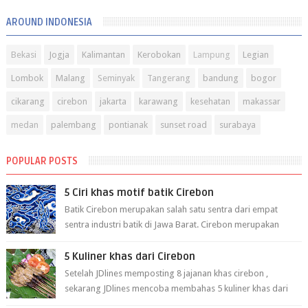
AROUND INDONESIA
Bekasi
Jogja
Kalimantan
Kerobokan
Lampung
Legian
Lombok
Malang
Seminyak
Tangerang
bandung
bogor
cikarang
cirebon
jakarta
karawang
kesehatan
makassar
medan
palembang
pontianak
sunset road
surabaya
POPULAR POSTS
5 Ciri khas motif batik Cirebon
Batik Cirebon merupakan salah satu sentra dari empat
sentra industri batik di Jawa Barat. Cirebon merupakan
sentra batik tertua yang m...
5 Kuliner khas dari Cirebon
Setelah JDlines memposting 8 jajanan khas cirebon ,
sekarang JDlines mencoba membahas 5 kuliner khas dari
cirebon berikut ini: 1. Sate Ka...