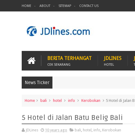
HOME
ABOUT
SITEMAP
CONTACT US
BERITA TERHANGAT
JDLINES
CEK SEKARANG
HOTEL
News Ticker
Home
bali
hotel
info
Kerobokan
5 Hotel di Jalan B
5 Hotel di Jalan Batu Belig Bali
JDLines
10 years ago
bali
,
hotel
,
info
,
Kerobokan