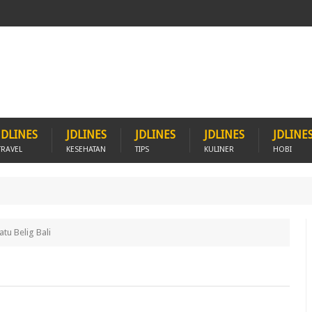
JDLINES
JDLINES
JDLINES
JDLINES
JDLINE
TRAVEL
KESEHATAN
TIPS
KULINER
HOBI
atu Belig Bali