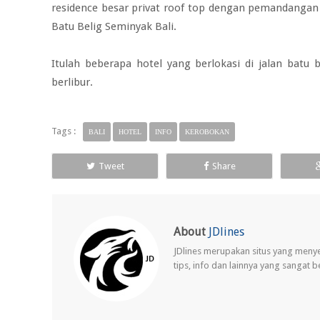
residence besar privat roof top dengan pemandangan la
Batu Belig Seminyak Bali.
Itulah beberapa hotel yang berlokasi di jalan batu
berlibur.
Tags :
BALI
HOTEL
INFO
KEROBOKAN
Tweet
Share
About
JDlines
JDlines merupakan situs yang meny
tips, info dan lainnya yang sangat 