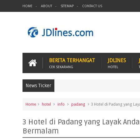
HOME
ABOUT
SITEMAP
CONTACT US
BERITA TERHANGAT
JDLINES
CEK SEKARANG
HOTEL
News Ticker
Home
hotel
info
padang
3 Hotel di Padang yang L
3 Hotel di Padang yang Layak And
Bermalam