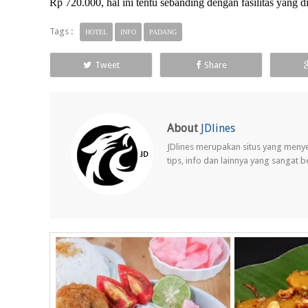
Rp 720.000, hal ini tentu sebanding dengan fasilitas yang 
Tags :
HOTEL
INFO
PADANG
Tweet
Share
About
JDlines
JDlines merupakan situs yang meny
tips, info dan lainnya yang sangat 