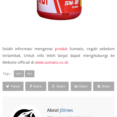
Itulah informasi mengenai
produk
Sumato, cegah sebelum
terlambat, Untuk info lebih lanjut dapat menghubungi ke
Website official di
www.sumato.co.id
.
Tags :
INFO
TIPS
Tweet
Share
Share
Share
Share
About
JDlines