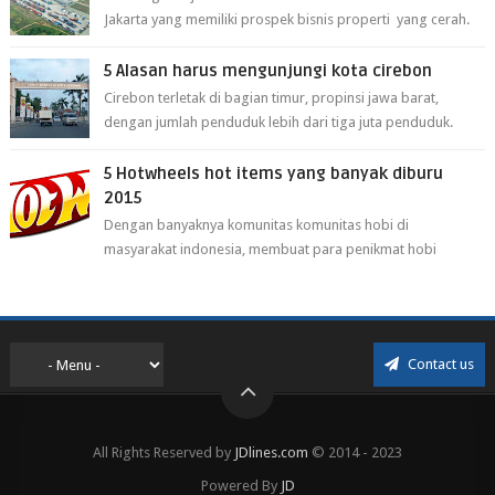
Jakarta yang memiliki prospek bisnis properti yang cerah.
Cikarang kini dianggap ...
5 Alasan harus mengunjungi kota cirebon
Cirebon terletak di bagian timur, propinsi jawa barat,
dengan jumlah penduduk lebih dari tiga juta penduduk.
Selain itu cirebon juga dijadi...
5 Hotwheels hot items yang banyak diburu
2015
Dengan banyaknya komunitas komunitas hobi di
masyarakat indonesia, membuat para penikmat hobi
menjadi lebih mudah mendapatkan barang ho...
Contact us
All Rights Reserved by
JDlines.com
© 2014 - 2023
Powered By
JD