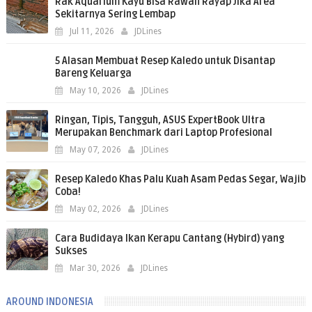
Rak Aquarium Kayu Bisa Rawan Rayap Jika Area
Sekitarnya Sering Lembap
Jul 11, 2026
JDLines
5 Alasan Membuat Resep Kaledo untuk Disantap
Bareng Keluarga
May 10, 2026
JDLines
Ringan, Tipis, Tangguh, ASUS ExpertBook Ultra
Merupakan Benchmark dari Laptop Profesional
May 07, 2026
JDLines
Resep Kaledo Khas Palu Kuah Asam Pedas Segar, Wajib
Coba!
May 02, 2026
JDLines
Cara Budidaya Ikan Kerapu Cantang (Hybird) yang
Sukses
Mar 30, 2026
JDLines
AROUND INDONESIA