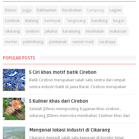
Bekasi
Jogja
Kalimantan
Kerobokan
Lampung
Legian
Lombok
Malang
Seminyak
Tangerang
bandung
bogor
cikarang
cirebon
jakarta
karawang
kesehatan
makassar
medan
palembang
pontianak
sunset road
surabaya
POPULAR POSTS
5 Ciri khas motif batik Cirebon
Batik Cirebon merupakan salah satu sentra dari empat
sentra industri batik di Jawa Barat. Cirebon merupakan
sentra batik tertua yang m...
5 Kuliner khas dari Cirebon
Setelah JDlines memposting 8 jajanan khas cirebon ,
sekarang JDlines mencoba membahas 5 kuliner khas dari
cirebon berikut ini: 1. Sate Ka...
Mengenal lokasi industri di Cikarang
Cikarang menjadi salah satu kawasan di koridor timur