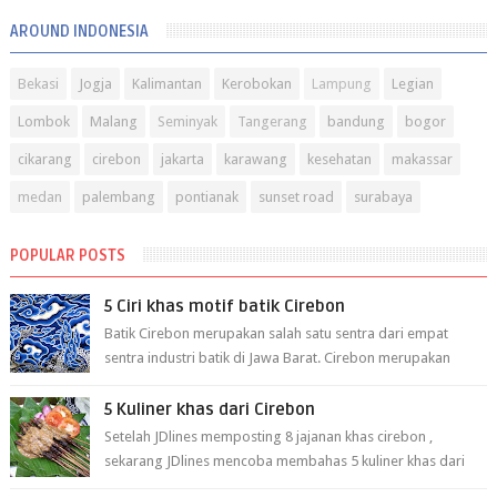
AROUND INDONESIA
Bekasi
Jogja
Kalimantan
Kerobokan
Lampung
Legian
Lombok
Malang
Seminyak
Tangerang
bandung
bogor
cikarang
cirebon
jakarta
karawang
kesehatan
makassar
medan
palembang
pontianak
sunset road
surabaya
POPULAR POSTS
5 Ciri khas motif batik Cirebon
Batik Cirebon merupakan salah satu sentra dari empat
sentra industri batik di Jawa Barat. Cirebon merupakan
sentra batik tertua yang m...
5 Kuliner khas dari Cirebon
Setelah JDlines memposting 8 jajanan khas cirebon ,
sekarang JDlines mencoba membahas 5 kuliner khas dari
cirebon berikut ini: 1. Sate Ka...