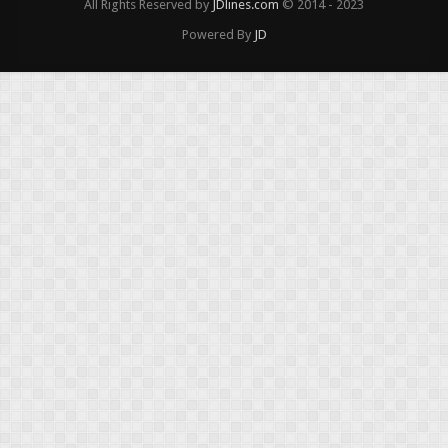
All Rights Reserved by
JDlines.com
© 2014 - 2023
Powered By
JD