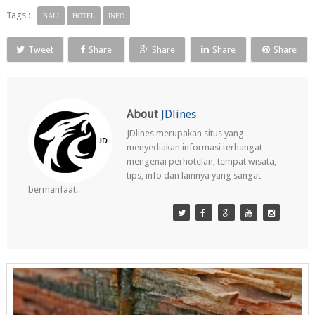
Tags :
BALI
HOTEL
INFO
Tweet
Share
Share
Share
Share
About
JDlines
JDlines merupakan situs yang
menyediakan informasi terhangat
mengenai perhotelan, tempat wisata,
tips, info dan lainnya yang sangat
bermanfaat.