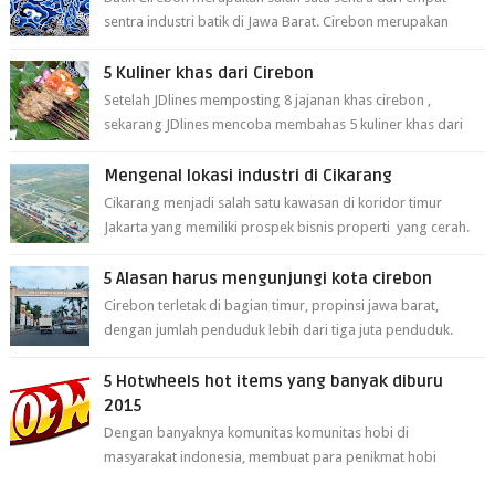
sentra industri batik di Jawa Barat. Cirebon merupakan
sentra batik tertua yang m...
5 Kuliner khas dari Cirebon
Setelah JDlines memposting 8 jajanan khas cirebon ,
sekarang JDlines mencoba membahas 5 kuliner khas dari
cirebon berikut ini: 1. Sate Ka...
Mengenal lokasi industri di Cikarang
Cikarang menjadi salah satu kawasan di koridor timur
Jakarta yang memiliki prospek bisnis properti yang cerah.
Cikarang kini dianggap ...
5 Alasan harus mengunjungi kota cirebon
Cirebon terletak di bagian timur, propinsi jawa barat,
dengan jumlah penduduk lebih dari tiga juta penduduk.
Selain itu cirebon juga dijadi...
5 Hotwheels hot items yang banyak diburu
2015
Dengan banyaknya komunitas komunitas hobi di
masyarakat indonesia, membuat para penikmat hobi
menjadi lebih mudah mendapatkan barang ho...