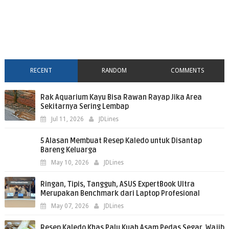
RECENT
RANDOM
COMMENTS
Rak Aquarium Kayu Bisa Rawan Rayap Jika Area
Sekitarnya Sering Lembap
Jul 11, 2026
JDLines
5 Alasan Membuat Resep Kaledo untuk Disantap
Bareng Keluarga
May 10, 2026
JDLines
Ringan, Tipis, Tangguh, ASUS ExpertBook Ultra
Merupakan Benchmark dari Laptop Profesional
May 07, 2026
JDLines
Resep Kaledo Khas Palu Kuah Asam Pedas Segar, Wajib