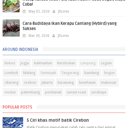
Coba!
May 02, 2026
JDLines
Cara Budidaya Ikan Kerapu Cantang (Hybird) yang
Sukses
Mar 30, 2026
JDLines
AROUND INDONESIA
Bekasi
Jogja
Kalimantan
Kerobokan
Lampung
Legian
Lombok
Malang
Seminyak
Tangerang
bandung
bogor
cikarang
cirebon
jakarta
karawang
kesehatan
makassar
medan
palembang
pontianak
sunset road
surabaya
POPULAR POSTS
5 Ciri khas motif batik Cirebon
Batik Cirebon merupakan salah satu sentra dari empat