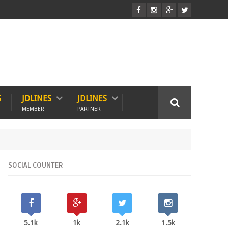
S
JDLINES
JDLINES
MEMBER
PARTNER
SOCIAL COUNTER
5.1k
1k
2.1k
1.5k