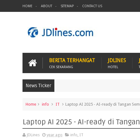
HOME
ABOUT
SITEMAP
CONTACT US
BERITA TERHANGAT
JDLINES
CEK SEKARANG
HOTEL
News Ticker
Home
info
IT
Laptop AI 2025 - AI-ready di Tangan Se
Laptop AI 2025 - AI-ready di Tang
JDLines
year ago
info
,
IT