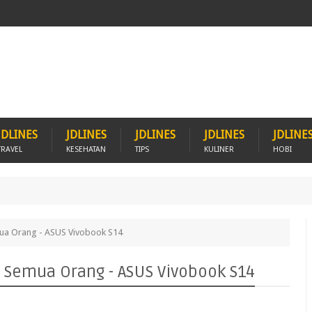
JDLINES
JDLINES
JDLINES
JDLINES
JDLINE
TRAVEL
KESEHATAN
TIPS
KULINER
HOBI
mua Orang - ASUS Vivobook S14
an Semua Orang - ASUS Vivobook S14