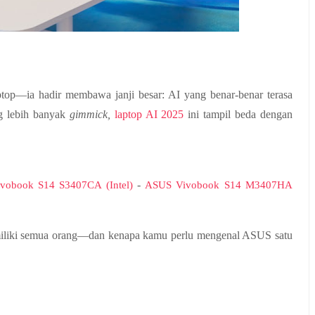
top—ia hadir membawa janji besar: AI yang benar-benar terasa 
g lebih banyak 
gimmick, 
laptop AI 2025
 ini tampil beda dengan 
-
vobook S14 S3407CA (Intel)
ASUS Vivobook S14 M3407HA
imiliki semua orang—dan kenapa kamu perlu mengenal ASUS satu