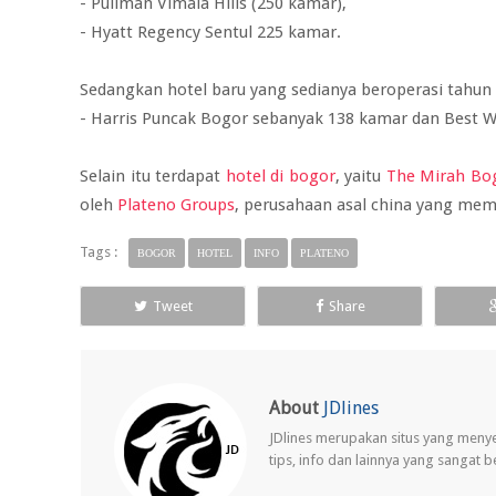
- Pullman Vimala Hills (250 kamar),
- Hyatt Regency Sentul 225 kamar.
Sedangkan hotel baru yang sedianya beroperasi tahun 
- Harris Puncak Bogor sebanyak 138 kamar dan Best W
Selain itu terdapat
hotel di bogor
, yaitu
The Mirah Bo
oleh
Plateno Groups
, perusahaan asal china yang memil
Tags :
BOGOR
HOTEL
INFO
PLATENO
Tweet
Share
About
JDlines
JDlines merupakan situs yang meny
tips, info dan lainnya yang sangat 