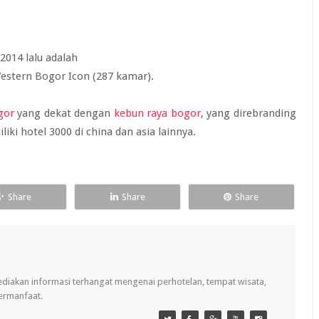
2014 lalu adalah
estern Bogor Icon (287 kamar).
gor
yang dekat dengan
kebun raya bogor
, yang direbranding
iki hotel 3000 di china dan asia lainnya.
Share
Share
Share
ediakan informasi terhangat mengenai perhotelan, tempat wisata,
bermanfaat.