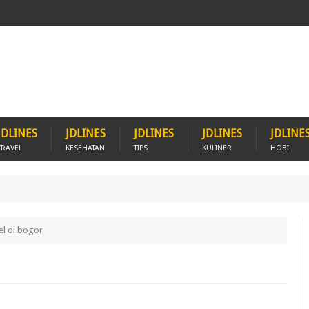
JDLINES
JDLINES
JDLINES
JDLINES
JDLINE
TRAVEL
KESEHATAN
TIPS
KULINER
HOBI
l di bogor