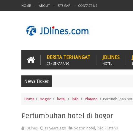
HOME
ABOUT
SITEMAP
CONTACT US
BERITA TERHANGAT
JDLINES
CEK SEKARANG
HOTEL
News Ticker
Home
bogor
hotel
info
Plateno
Pertumbuhan hote
Pertumbuhan hotel di bogor
JDLines
11 years ago
bogor
,
hotel
,
info
,
Plateno