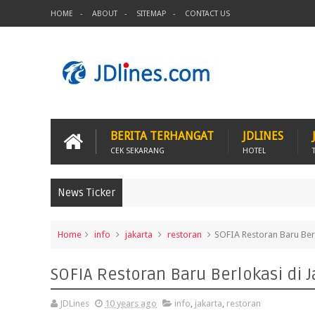
HOME
ABOUT
SITEMAP
CONTACT US
BERITA TERHANGAT
JDLINES
CEK SEKARANG
HOTEL
News Ticker
Home
info
jakarta
restoran
SOFIA Restoran Baru Ber
SOFIA Restoran Baru Berlokasi di
JDLines
10 years ago
info
,
jakarta
,
restoran