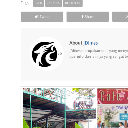
Tags :
INFO
JAKARTA
RESTORAN
Tweet
Share
About
JDlines
JDlines merupakan situs yang meny
tips, info dan lainnya yang sangat 