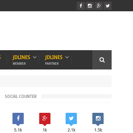
S
JDLINES
JDLINES
MEMBER
PARTNER
SOCIAL COUNTER
5.1k
1k
2.1k
1.5k