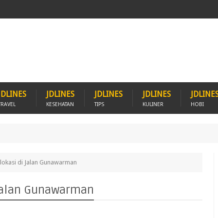
JDLINES
JDLINES
JDLINES
JDLINES
JDLINE
TRAVEL
KESEHATAN
TIPS
KULINER
HOBI
lokasi di Jalan Gunawarman
 Jalan Gunawarman