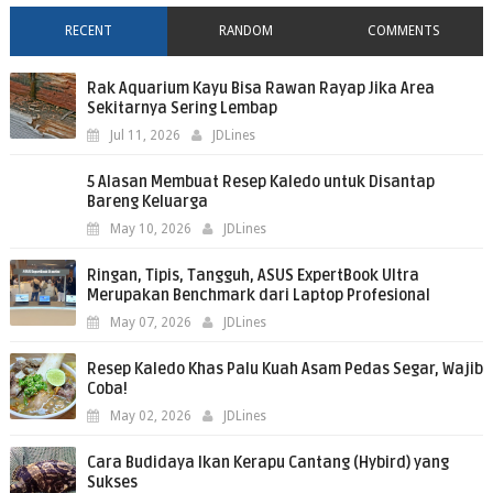
RECENT
RANDOM
COMMENTS
Rak Aquarium Kayu Bisa Rawan Rayap Jika Area
Sekitarnya Sering Lembap
Jul 11, 2026
JDLines
5 Alasan Membuat Resep Kaledo untuk Disantap
Bareng Keluarga
May 10, 2026
JDLines
Ringan, Tipis, Tangguh, ASUS ExpertBook Ultra
Merupakan Benchmark dari Laptop Profesional
May 07, 2026
JDLines
Resep Kaledo Khas Palu Kuah Asam Pedas Segar, Wajib
Coba!
May 02, 2026
JDLines
Cara Budidaya Ikan Kerapu Cantang (Hybird) yang
Sukses