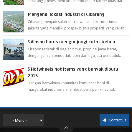
sekarang JDlines mencoba membahas 5 kuliner khas dari
cirebon berikut ini: 1. Sate Ka...
Mengenal lokasi industri di Cikarang
Cikarang menjadi salah satu kawasan di koridor timur
Jakarta yang memiliki prospek bisnis properti yang cerah.
Cikarang kini dianggap ...
5 Alasan harus mengunjungi kota cirebon
Cirebon terletak di bagian timur, propinsi jawa barat,
dengan jumlah penduduk lebih dari tiga juta penduduk.
Selain itu cirebon juga dijadi...
5 Hotwheels hot items yang banyak diburu
2015
Dengan banyaknya komunitas komunitas hobi di
masyarakat indonesia, membuat para penikmat hobi
menjadi lebih mudah mendapatkan barang ho...
Contact us