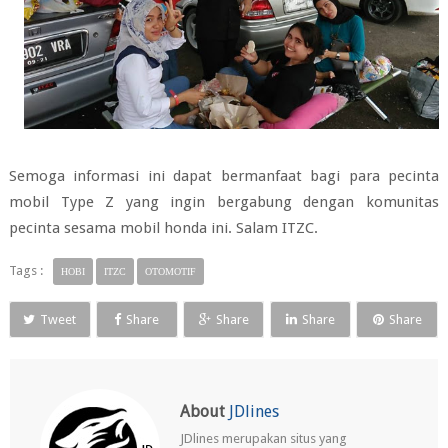
Semoga informasi ini dapat bermanfaat bagi para pecinta
mobil Type Z yang ingin bergabung dengan komunitas
pecinta sesama mobil honda ini. Salam ITZC.
Tags :
HOBI
ITZC
OTOMOTIF
Tweet
Share
Share
Share
Share
About
JDlines
JDlines merupakan situs yang