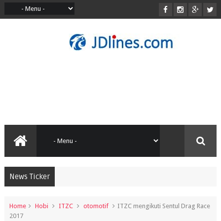
News Ticker
Home
Hobi
ITZC
otomotif
ITZC mengikuti Sentul Drag Race
2017