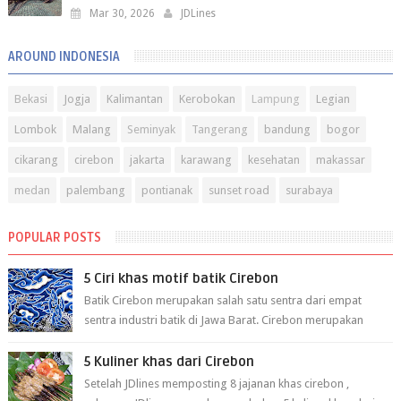
Mar 30, 2026
JDLines
AROUND INDONESIA
Bekasi
Jogja
Kalimantan
Kerobokan
Lampung
Legian
Lombok
Malang
Seminyak
Tangerang
bandung
bogor
cikarang
cirebon
jakarta
karawang
kesehatan
makassar
medan
palembang
pontianak
sunset road
surabaya
POPULAR POSTS
5 Ciri khas motif batik Cirebon
Batik Cirebon merupakan salah satu sentra dari empat
sentra industri batik di Jawa Barat. Cirebon merupakan
sentra batik tertua yang m...
5 Kuliner khas dari Cirebon
Setelah JDlines memposting 8 jajanan khas cirebon ,