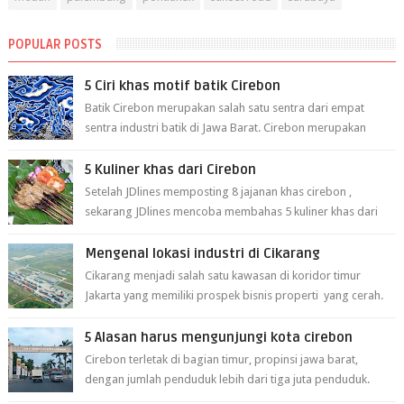
POPULAR POSTS
5 Ciri khas motif batik Cirebon
Batik Cirebon merupakan salah satu sentra dari empat
sentra industri batik di Jawa Barat. Cirebon merupakan
sentra batik tertua yang m...
5 Kuliner khas dari Cirebon
Setelah JDlines memposting 8 jajanan khas cirebon ,
sekarang JDlines mencoba membahas 5 kuliner khas dari
cirebon berikut ini: 1. Sate Ka...
Mengenal lokasi industri di Cikarang
Cikarang menjadi salah satu kawasan di koridor timur
Jakarta yang memiliki prospek bisnis properti yang cerah.
Cikarang kini dianggap ...
5 Alasan harus mengunjungi kota cirebon
Cirebon terletak di bagian timur, propinsi jawa barat,
dengan jumlah penduduk lebih dari tiga juta penduduk.
Selain itu cirebon juga dijadi...