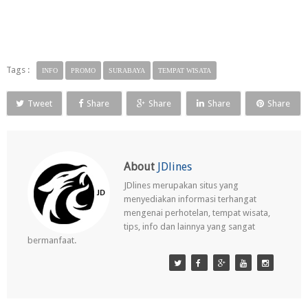
Tags :
INFO
PROMO
SURABAYA
TEMPAT WISATA
Tweet
Share
Share
Share
Share
About
JDlines
JDlines merupakan situs yang
menyediakan informasi terhangat
mengenai perhotelan, tempat wisata,
tips, info dan lainnya yang sangat
bermanfaat.