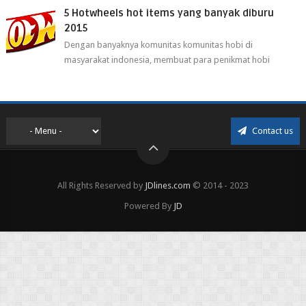
5 Hotwheels hot items yang banyak diburu
2015
Dengan banyaknya komunitas komunitas hobi di
masyarakat indonesia, membuat para penikmat hobi
menjadi lebih mudah mendapatkan barang ho...
Contact us
All Rights Reserved by
JDlines.com
© 2014 - 2023
Powered By
JD