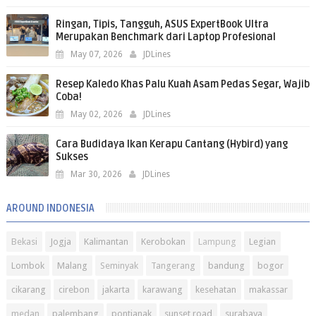
Ringan, Tipis, Tangguh, ASUS ExpertBook Ultra
Merupakan Benchmark dari Laptop Profesional
May 07, 2026
JDLines
Resep Kaledo Khas Palu Kuah Asam Pedas Segar, Wajib
Coba!
May 02, 2026
JDLines
Cara Budidaya Ikan Kerapu Cantang (Hybird) yang
Sukses
Mar 30, 2026
JDLines
AROUND INDONESIA
Bekasi
Jogja
Kalimantan
Kerobokan
Lampung
Legian
Lombok
Malang
Seminyak
Tangerang
bandung
bogor
cikarang
cirebon
jakarta
karawang
kesehatan
makassar
medan
palembang
pontianak
sunset road
surabaya