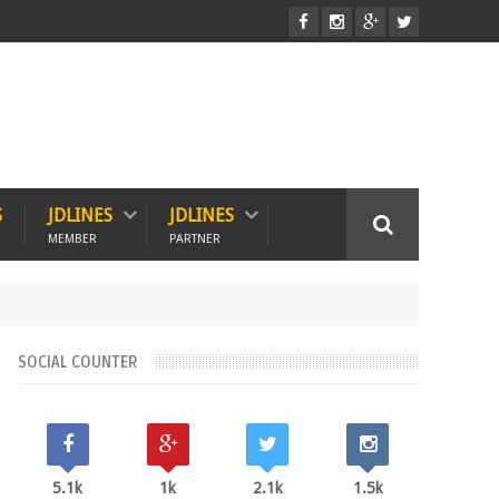
S
JDLINES
JDLINES
MEMBER
PARTNER
SOCIAL COUNTER
5.1k
1k
2.1k
1.5k