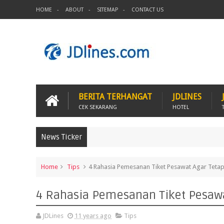
HOME
ABOUT
SITEMAP
CONTACT US
BERITA TERHANGAT
JDLINES
CEK SEKARANG
HOTEL
News Ticker
Home
Tips
4 Rahasia Pemesanan Tiket Pesawat Agar Tet
4 Rahasia Pemesanan Tiket Pesaw
JDLines
11 years ago
Tips