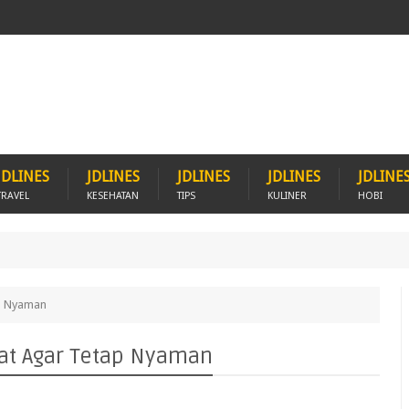
JDLINES
JDLINES
JDLINES
JDLINES
JDLINE
TRAVEL
KESEHATAN
TIPS
KULINER
HOBI
ap Nyaman
at Agar Tetap Nyaman