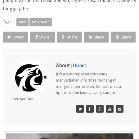
pilihan varian rasa susu kedelai, seperti rasa coklat, strawberry
hingga jahe.
Tags :
INFO
KESEHATAN
Tweet
Share
Share
Share
Share
About
JDlines
JDlines merupakan situs yang
menyediakan informasi terhangat
mengenai perhotelan, tempat wisata,
tips, info dan lainnya yang sangat
bermanfaat.