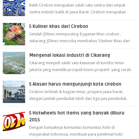
Batik Cirebon merupakan salah satu sentra dari empat
sentra industri batik di Jawa Barat. Cirebon merupakan
sentra batik tertua yang m...
5 Kuliner khas dari Cirebon
Setelah JDlines memposting 8 jajanan khas cirebon ,
sekarang JDlines mencoba membahas 5 kuliner khas dari
cirebon berikut ini: 1. Sate Ka...
Mengenal lokasi industri di Cikarang
Cikarang menjadi salah satu kawasan di koridor timur
Jakarta yang memiliki prospek bisnis properti yang cerah.
Cikarang kini dianggap ...
5 Alasan harus mengunjungi kota cirebon
Cirebon terletak di bagian timur, propinsi jawa barat,
dengan jumlah penduduk lebih dari tiga juta penduduk.
Selain itu cirebon juga dijadi...
5 Hotwheels hot items yang banyak diburu
2015
Dengan banyaknya komunitas komunitas hobi di
masyarakat indonesia, membuat para penikmat hobi