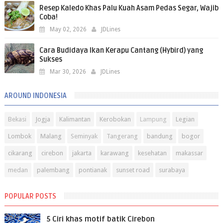
Resep Kaledo Khas Palu Kuah Asam Pedas Segar, Wajib
Coba!
May 02, 2026
JDLines
Cara Budidaya Ikan Kerapu Cantang (Hybird) yang
Sukses
Mar 30, 2026
JDLines
AROUND INDONESIA
Bekasi
Jogja
Kalimantan
Kerobokan
Lampung
Legian
Lombok
Malang
Seminyak
Tangerang
bandung
bogor
cikarang
cirebon
jakarta
karawang
kesehatan
makassar
medan
palembang
pontianak
sunset road
surabaya
POPULAR POSTS
5 Ciri khas motif batik Cirebon