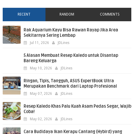
RECENT
RANDOM
COMMENTS
Rak Aquarium Kayu Bisa Rawan Rayap Jika Area
Sekitarnya Sering Lembap
Jul 11, 2026
JDLines
5 Alasan Membuat Resep Kaledo untuk Disantap
Bareng Keluarga
May 10, 2026
JDLines
Ringan, Tipis, Tangguh, ASUS ExpertBook Ultra
Merupakan Benchmark dari Laptop Profesional
May 07, 2026
JDLines
Resep Kaledo Khas Palu Kuah Asam Pedas Segar, Wajib
Coba!
May 02, 2026
JDLines
Cara Budidaya Ikan Kerapu Cantang (Hybird) yang