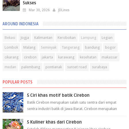
Sukses
Mar 30, 2026
JDLines
AROUND INDONESIA
Bekasi
Jogja
Kalimantan
Kerobokan
Lampung
Legian
Lombok
Malang
Seminyak
Tangerang
bandung
bogor
cikarang
cirebon
jakarta
karawang
kesehatan
makassar
medan
palembang
pontianak
sunset road
surabaya
POPULAR POSTS
5 Ciri khas motif batik Cirebon
Batik Cirebon merupakan salah satu sentra dari empat
sentra industri batik di Jawa Barat. Cirebon merupakan
sentra batik tertua yang m...
5 Kuliner khas dari Cirebon