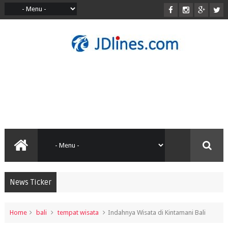
News Ticker
Home
bali
tempat wisata
Indahnya Wisata di Kintamani Bali