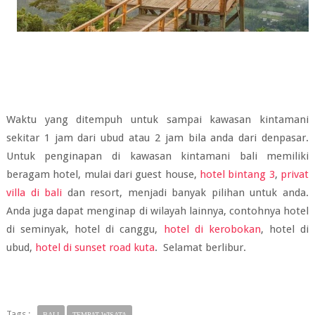
Waktu yang ditempuh untuk sampai kawasan kintamani
sekitar 1 jam dari ubud atau 2 jam bila anda dari denpasar.
Untuk penginapan di kawasan kintamani bali memiliki
beragam hotel, mulai dari guest house,
hotel bintang 3
,
privat
villa di bali
dan resort, menjadi banyak pilihan untuk anda.
Anda juga dapat menginap di wilayah lainnya, contohnya hotel
di seminyak, hotel di canggu,
hotel di kerobokan
, hotel di
ubud,
hotel di sunset road kuta
. Selamat berlibur.
Tags :
BALI
TEMPAT WISATA