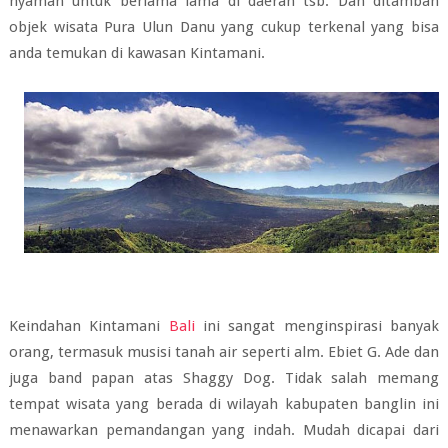
nyaman untuk berlama lama di daerah tsb. Dan ditambah
objek wisata Pura Ulun Danu yang cukup terkenal yang bisa
anda temukan di kawasan Kintamani.
Keindahan Kintamani
Bali
ini sangat menginspirasi banyak
orang, termasuk musisi tanah air seperti alm. Ebiet G. Ade dan
juga band papan atas Shaggy Dog. Tidak salah memang
tempat wisata yang berada di wilayah kabupaten banglin ini
menawarkan pemandangan yang indah. Mudah dicapai dari