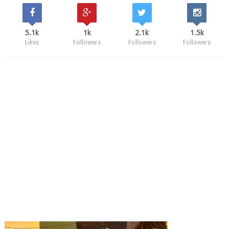
5.1k
1k
2.1k
1.5k
Likes
Followers
Followers
Followers