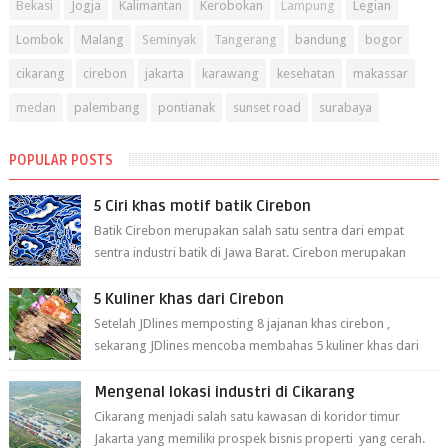
Bekasi
Jogja
Kalimantan
Kerobokan
Lampung
Legian
Lombok
Malang
Seminyak
Tangerang
bandung
bogor
cikarang
cirebon
jakarta
karawang
kesehatan
makassar
medan
palembang
pontianak
sunset road
surabaya
POPULAR POSTS
5 Ciri khas motif batik Cirebon
Batik Cirebon merupakan salah satu sentra dari empat
sentra industri batik di Jawa Barat. Cirebon merupakan
sentra batik tertua yang m...
5 Kuliner khas dari Cirebon
Setelah JDlines memposting 8 jajanan khas cirebon ,
sekarang JDlines mencoba membahas 5 kuliner khas dari
cirebon berikut ini: 1. Sate Ka...
Mengenal lokasi industri di Cikarang
Cikarang menjadi salah satu kawasan di koridor timur
Jakarta yang memiliki prospek bisnis properti yang cerah.