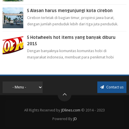
Cikarang kini dianggap ...
5 Alasan harus mengunjungi kota cirebon
Cirebon terletak di bagian timur, propinsi jawa barat,
dengan jumlah penduduk lebih dari tiga juta penduduk.
Selain itu cirebon juga dijadi...
5 Hotwheels hot items yang banyak diburu
2015
Dengan banyaknya komunitas komunitas hobi di
masyarakat indonesia, membuat para penikmat hobi
menjadi lebih mudah mendapatkan barang ho...
Contact us
All Rights Reserved by
JDlines.com
© 2014 - 2023
Powered By
JD