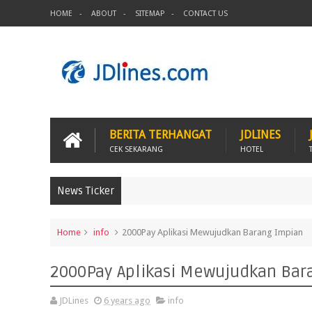
HOME
ABOUT
SITEMAP
CONTACT US
BERITA TERHANGAT
JDLINES
CEK SEKARANG
HOTEL
News Ticker
Home
info
2000Pay Aplikasi Mewujudkan Barang Impian
2000Pay Aplikasi Mewujudkan Bar
JDLines
6 years ago
info