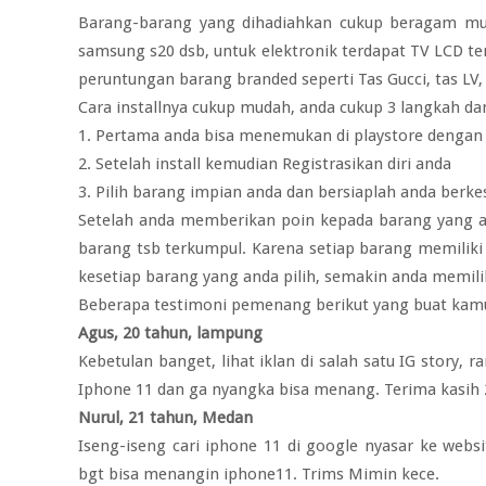
Barang-barang yang dihadiahkan cukup beragam mul
samsung s20 dsb, untuk elektronik terdapat TV LCD terb
peruntungan barang branded seperti Tas Gucci, tas LV
Cara installnya cukup mudah, anda cukup 3 langkah da
1. Pertama anda bisa menemukan di playstore dengan
2. Setelah install kemudian Registrasikan diri anda
3. Pilih barang impian anda dan bersiaplah anda ber
Setelah anda memberikan poin kepada barang yang a
barang tsb terkumpul. Karena setiap barang memilik
kesetiap barang yang anda pilih, semakin anda memil
Beberapa testimoni pemenang berikut yang buat kamu y
Agus, 20 tahun, lampung
Kebetulan banget, lihat iklan di salah satu IG story, 
Iphone 11 dan ga nyangka bisa menang. Terima kasih 
Nurul, 21 tahun, Medan
Iseng-iseng cari iphone 11 di google nyasar ke webs
bgt bisa menangin iphone11. Trims Mimin kece.