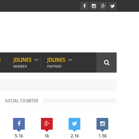
S
JDLINES
JDLINES
MEMBER
PARTNER
SOCIAL COUNTER
5.1k
1k
2.1k
1.5k