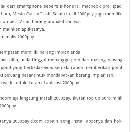
ai dari smartphone seperti iPhone11, macbook pro, ipad,
aru, Mesin Cuci, AC dsb. Selain itu di 2000pay juga memiliki
, dompet LV dan barang branded lainnya.
n mainkan aplikasinya,
 menulis 2000pay
kesempatan memiliki barang impian anda
nda pilih, anda tinggal menunggu poin dari masing-masing
i point yang berbeda-beda. Semakin anda memberikan point
iki peluang besar untuk mendapatkan barang impian tsb.
akin untuk ikutan di aplikasi 2000pay.
random aja langsung install 2000pay, ikutan top up 50rb milih
2000pay.
itenya 2000payid.com cobain iseng install appsnya dan hoki