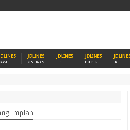
JDLINES
JDLINES
JDLINES
JDLINES
JDLINE
TRAVEL
KESEHATAN
TIPS
KULINER
HOBI
ang Impian