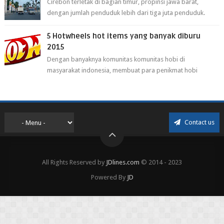
Cirebon terletak di bagian timur, propinsi jawa barat,
dengan jumlah penduduk lebih dari tiga juta penduduk.
Selain itu cirebon juga dijadi...
5 Hotwheels hot items yang banyak diburu
2015
Dengan banyaknya komunitas komunitas hobi di
masyarakat indonesia, membuat para penikmat hobi
menjadi lebih mudah mendapatkan barang ho...
Contact us
All Rights Reserved by
JDlines.com
© 2014 - 2023
Powered By
JD