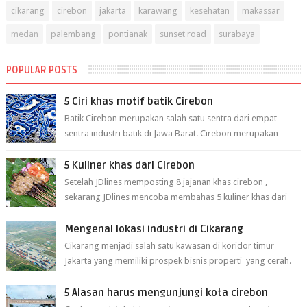
cikarang
cirebon
jakarta
karawang
kesehatan
makassar
medan
palembang
pontianak
sunset road
surabaya
POPULAR POSTS
5 Ciri khas motif batik Cirebon
Batik Cirebon merupakan salah satu sentra dari empat
sentra industri batik di Jawa Barat. Cirebon merupakan
sentra batik tertua yang m...
5 Kuliner khas dari Cirebon
Setelah JDlines memposting 8 jajanan khas cirebon ,
sekarang JDlines mencoba membahas 5 kuliner khas dari
cirebon berikut ini: 1. Sate Ka...
Mengenal lokasi industri di Cikarang
Cikarang menjadi salah satu kawasan di koridor timur
Jakarta yang memiliki prospek bisnis properti yang cerah.
Cikarang kini dianggap ...
5 Alasan harus mengunjungi kota cirebon