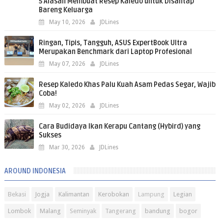
5 Alasan Membuat Resep Kaledo untuk Disantap
Bareng Keluarga
May 10, 2026
JDLines
Ringan, Tipis, Tangguh, ASUS ExpertBook Ultra
Merupakan Benchmark dari Laptop Profesional
May 07, 2026
JDLines
Resep Kaledo Khas Palu Kuah Asam Pedas Segar, Wajib
Coba!
May 02, 2026
JDLines
Cara Budidaya Ikan Kerapu Cantang (Hybird) yang
Sukses
Mar 30, 2026
JDLines
AROUND INDONESIA
Bekasi
Jogja
Kalimantan
Kerobokan
Lampung
Legian
Lombok
Malang
Seminyak
Tangerang
bandung
bogor