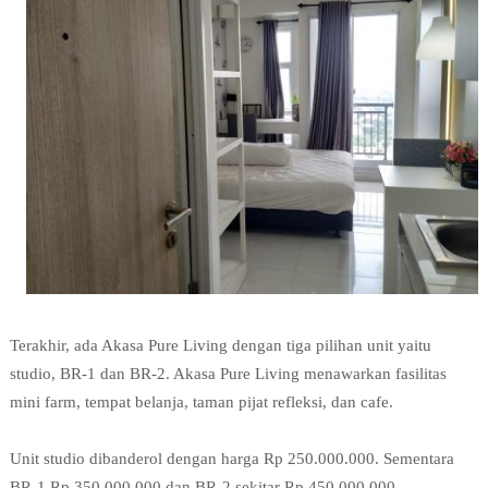
Terakhir, ada Akasa Pure Living dengan tiga pilihan unit yaitu 
studio, BR-1 dan BR-2. Akasa Pure Living menawarkan fasilitas 
mini farm, tempat belanja, taman pijat refleksi, dan cafe.

Unit studio dibanderol dengan harga Rp 250.000.000. Sementara 
BR-1 Rp 350.000.000 dan BR-2 sekitar Rp 450.000.000.
