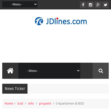
News Ticker
Home
bsd
info
properti
5 Apartemen di BSD