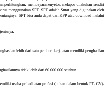
mperhitungkan, membayar/menyetor, melapor dilakukan sendiri 
 harus menggunakan SPT. SPT adalah Surat yang digunakan oleh 
Wajib Pajak untuk melaporkan penghitungan pajak-pajak terutangnya. SPT bisa anda dapat dari KPP atau download melalui 
jenisnya:
hasilan lebih dari satu pemberi kerja atau memiliki penghasilan 
ghasilannya tidak lebih dari 60.000.000 setahun
miliki usaha pribadi atau profesi (bukan dalam bentuk PT, CV). 