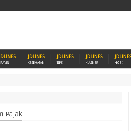
JDLINES
JDLINES
JDLINES
JDLINES
JDLINE
TRAVEL
KESEHATAN
TIPS
KULINER
HOBI
n Pajak