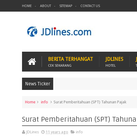
HOME
ABOUT
SITEMAP
CONTACT US
BERITA TERHANGAT
JDLINES
CEK SEKARANG
HOTEL
News Ticker
Home
info
Surat Pemberitahuan (SPT) Tahunan Pajak
Surat Pemberitahuan (SPT) Tahuna
JDLines
11 years ago
info