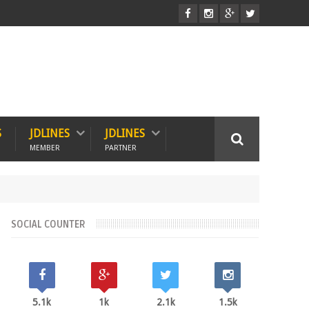
S
JDLINES
JDLINES
MEMBER
PARTNER
SOCIAL COUNTER
5.1k
1k
2.1k
1.5k