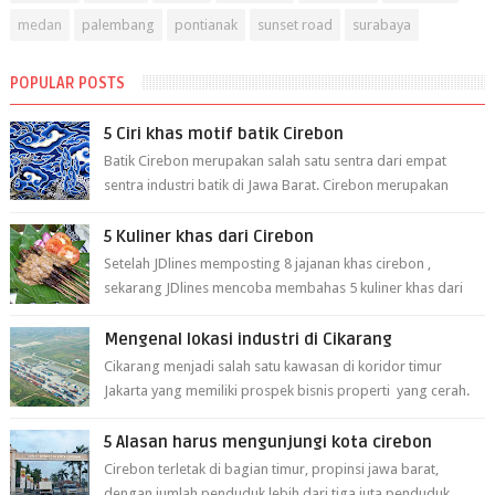
medan
palembang
pontianak
sunset road
surabaya
POPULAR POSTS
5 Ciri khas motif batik Cirebon
Batik Cirebon merupakan salah satu sentra dari empat
sentra industri batik di Jawa Barat. Cirebon merupakan
sentra batik tertua yang m...
5 Kuliner khas dari Cirebon
Setelah JDlines memposting 8 jajanan khas cirebon ,
sekarang JDlines mencoba membahas 5 kuliner khas dari
cirebon berikut ini: 1. Sate Ka...
Mengenal lokasi industri di Cikarang
Cikarang menjadi salah satu kawasan di koridor timur
Jakarta yang memiliki prospek bisnis properti yang cerah.
Cikarang kini dianggap ...
5 Alasan harus mengunjungi kota cirebon
Cirebon terletak di bagian timur, propinsi jawa barat,
dengan jumlah penduduk lebih dari tiga juta penduduk.