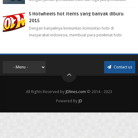
Selain itu cirebon juga dijadi...
5 Hotwheels hot items yang banyak diburu
2015
Dengan banyaknya komunitas komunitas hobi di
masyarakat indonesia, membuat para penikmat hobi
menjadi lebih mudah mendapatkan barang ho...
Contact us
All Rights Reserved by
JDlines.com
© 2014 - 2023
Powered By
JD