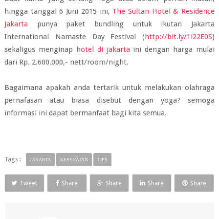
hingga tanggal 6 Juni 2015 ini,
The Sultan Hotel & Residence
Jakarta
punya paket bundling untuk ikutan Jakarta
International Namaste Day Festival (
http://bit.ly/1i22E0S
)
sekaligus menginap
hotel di jakarta
ini dengan harga mulai
dari Rp. 2.600.000,- nett/room/night.
Bagaimana apakah anda tertarik untuk melakukan olahraga
pernafasan atau biasa disebut dengan yoga? semoga
informasi ini dapat bermanfaat bagi kita semua.
Tags :
JAKARTA
KESEHATAN
TIPS
Tweet
Share
Share
Share
Share