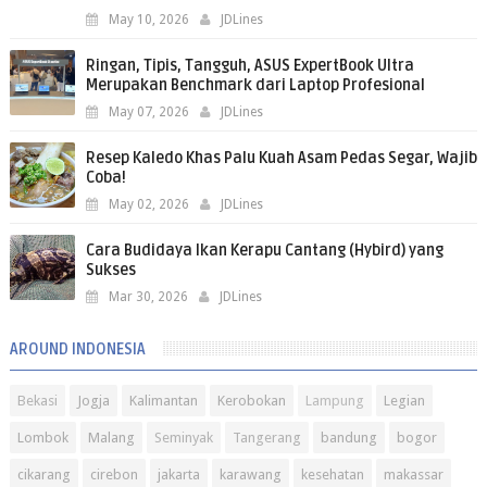
May 10, 2026
JDLines
Ringan, Tipis, Tangguh, ASUS ExpertBook Ultra
Merupakan Benchmark dari Laptop Profesional
May 07, 2026
JDLines
Resep Kaledo Khas Palu Kuah Asam Pedas Segar, Wajib
Coba!
May 02, 2026
JDLines
Cara Budidaya Ikan Kerapu Cantang (Hybird) yang
Sukses
Mar 30, 2026
JDLines
AROUND INDONESIA
Bekasi
Jogja
Kalimantan
Kerobokan
Lampung
Legian
Lombok
Malang
Seminyak
Tangerang
bandung
bogor
cikarang
cirebon
jakarta
karawang
kesehatan
makassar