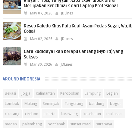
Ringan, Tipis, Tangguh, ASUS ExpertBook Ultra
Merupakan Benchmark dari Laptop Profesional
May 07, 2026
JDLines
Resep Kaledo Khas Palu Kuah Asam Pedas Segar, Wajib
Coba!
May 02, 2026
JDLines
Cara Budidaya Ikan Kerapu Cantang (Hybird) yang
Sukses
Mar 30, 2026
JDLines
AROUND INDONESIA
Bekasi
Jogja
Kalimantan
Kerobokan
Lampung
Legian
Lombok
Malang
Seminyak
Tangerang
bandung
bogor
cikarang
cirebon
jakarta
karawang
kesehatan
makassar
medan
palembang
pontianak
sunset road
surabaya