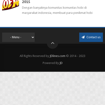
2015
Dengan banyaknya komunitas komunitas hobi di
masyarakat indonesia, membuat para penikmat hobi
menjadi lebih mudah mendapatkan barang ho...
Contact us
All Rights Reserved by
JDlines.com
© 2014 - 2023
Powered By
JD