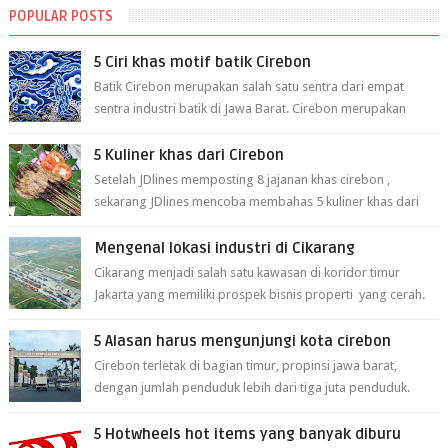
POPULAR POSTS
5 Ciri khas motif batik Cirebon
Batik Cirebon merupakan salah satu sentra dari empat
sentra industri batik di Jawa Barat. Cirebon merupakan
sentra batik tertua yang m...
5 Kuliner khas dari Cirebon
Setelah JDlines memposting 8 jajanan khas cirebon ,
sekarang JDlines mencoba membahas 5 kuliner khas dari
cirebon berikut ini: 1. Sate Ka...
Mengenal lokasi industri di Cikarang
Cikarang menjadi salah satu kawasan di koridor timur
Jakarta yang memiliki prospek bisnis properti yang cerah.
Cikarang kini dianggap ...
5 Alasan harus mengunjungi kota cirebon
Cirebon terletak di bagian timur, propinsi jawa barat,
dengan jumlah penduduk lebih dari tiga juta penduduk.
Selain itu cirebon juga dijadi...
5 Hotwheels hot items yang banyak diburu