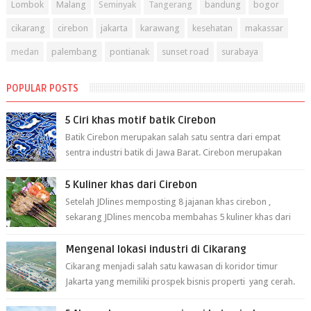
Lombok
Malang
Seminyak
Tangerang
bandung
bogor
cikarang
cirebon
jakarta
karawang
kesehatan
makassar
medan
palembang
pontianak
sunset road
surabaya
POPULAR POSTS
5 Ciri khas motif batik Cirebon
Batik Cirebon merupakan salah satu sentra dari empat
sentra industri batik di Jawa Barat. Cirebon merupakan
sentra batik tertua yang m...
5 Kuliner khas dari Cirebon
Setelah JDlines memposting 8 jajanan khas cirebon ,
sekarang JDlines mencoba membahas 5 kuliner khas dari
cirebon berikut ini: 1. Sate Ka...
Mengenal lokasi industri di Cikarang
Cikarang menjadi salah satu kawasan di koridor timur
Jakarta yang memiliki prospek bisnis properti yang cerah.
Cikarang kini dianggap ...