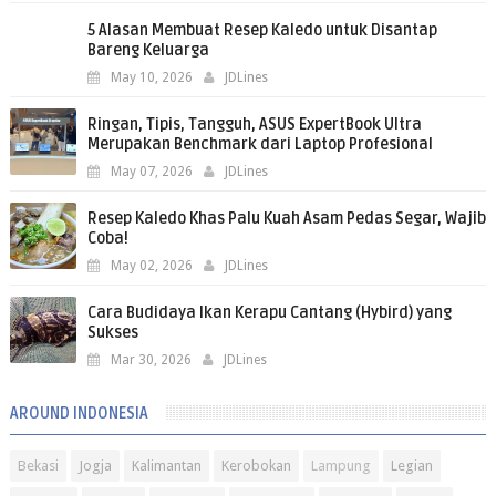
5 Alasan Membuat Resep Kaledo untuk Disantap
Bareng Keluarga
May 10, 2026
JDLines
Ringan, Tipis, Tangguh, ASUS ExpertBook Ultra
Merupakan Benchmark dari Laptop Profesional
May 07, 2026
JDLines
Resep Kaledo Khas Palu Kuah Asam Pedas Segar, Wajib
Coba!
May 02, 2026
JDLines
Cara Budidaya Ikan Kerapu Cantang (Hybird) yang
Sukses
Mar 30, 2026
JDLines
AROUND INDONESIA
Bekasi
Jogja
Kalimantan
Kerobokan
Lampung
Legian