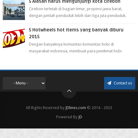
5 Alasan harus mengunjungi kota cirebon
Cirebon terletak di bagian timur, propinsi jawa barat,
dengan jumlah penduduk lebih dari tiga juta penduduk.
Selain itu cirebon juga dijadi...
5 Hotwheels hot items yang banyak diburu
2015
Dengan banyaknya komunitas komunitas hobi di
masyarakat indonesia, membuat para penikmat hobi
menjadi lebih mudah mendapatkan barang ho...
Contact us
All Rights Reserved by
JDlines.com
© 2014 - 2023
Powered By
JD