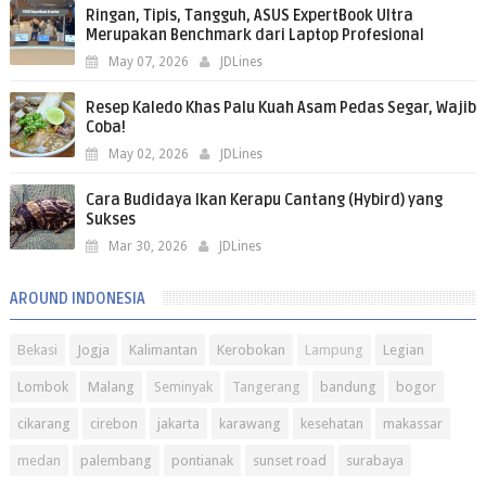
Ringan, Tipis, Tangguh, ASUS ExpertBook Ultra
Merupakan Benchmark dari Laptop Profesional
May 07, 2026
JDLines
Resep Kaledo Khas Palu Kuah Asam Pedas Segar, Wajib
Coba!
May 02, 2026
JDLines
Cara Budidaya Ikan Kerapu Cantang (Hybird) yang
Sukses
Mar 30, 2026
JDLines
AROUND INDONESIA
Bekasi
Jogja
Kalimantan
Kerobokan
Lampung
Legian
Lombok
Malang
Seminyak
Tangerang
bandung
bogor
cikarang
cirebon
jakarta
karawang
kesehatan
makassar
medan
palembang
pontianak
sunset road
surabaya