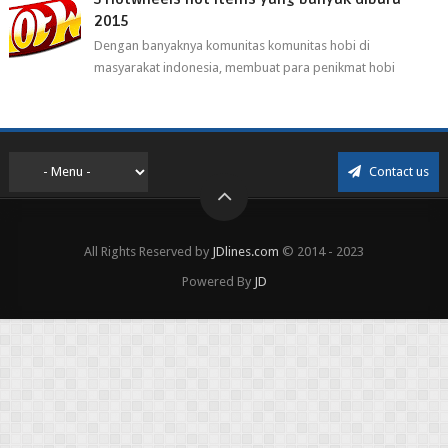
2015
Dengan banyaknya komunitas komunitas hobi di
masyarakat indonesia, membuat para penikmat hobi
menjadi lebih mudah mendapatkan barang ho...
Contact us
All Rights Reserved by
JDlines.com
© 2014 - 2023
Powered By
JD