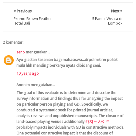
Previous
Next
Promo Brown Feather
5 Pantai Wisata di
Hotel Bali
Lombok
2 komentar:
seno
mengatakan...
Ayo giatkan kesenian bagi mahasiswa...drpd mikirin politik
mulu hhh mending berkarya nyata dibidang seni.
10 years ago
Anonim mengatakan...
The goal of this evaluate is to determine and describe the
survey information and findings thus far analyzing the impact
on particular person playing and GD. Specifically, we
conducted a systematic seek for printed journal articles,
analysis reviews and unpublished manuscripts. The closure of
land-based playing venues additionally
카지노 사이트
probably impacts individuals with GD in constructive methods.
One potential constructive impact is that the discount of