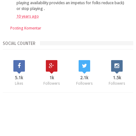
playing availability provides an impetus for folks reduce back}
or stop playing .
10 years ago
Posting Komentar
SOCIAL COUNTER
5.1k
1k
2.1k
1.5k
Likes
Followers
Followers
Followers