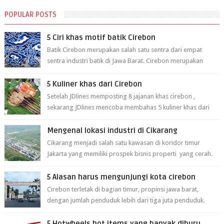
POPULAR POSTS
5 Ciri khas motif batik Cirebon
Batik Cirebon merupakan salah satu sentra dari empat
sentra industri batik di Jawa Barat. Cirebon merupakan
sentra batik tertua yang m...
5 Kuliner khas dari Cirebon
Setelah JDlines memposting 8 jajanan khas cirebon ,
sekarang JDlines mencoba membahas 5 kuliner khas dari
cirebon berikut ini: 1. Sate Ka...
Mengenal lokasi industri di Cikarang
Cikarang menjadi salah satu kawasan di koridor timur
Jakarta yang memiliki prospek bisnis properti yang cerah.
Cikarang kini dianggap ...
5 Alasan harus mengunjungi kota cirebon
Cirebon terletak di bagian timur, propinsi jawa barat,
dengan jumlah penduduk lebih dari tiga juta penduduk.
Selain itu cirebon juga dijadi...
5 Hotwheels hot items yang banyak diburu