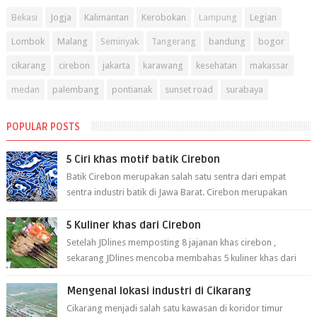
Bekasi
Jogja
Kalimantan
Kerobokan
Lampung
Legian
Lombok
Malang
Seminyak
Tangerang
bandung
bogor
cikarang
cirebon
jakarta
karawang
kesehatan
makassar
medan
palembang
pontianak
sunset road
surabaya
POPULAR POSTS
5 Ciri khas motif batik Cirebon
Batik Cirebon merupakan salah satu sentra dari empat
sentra industri batik di Jawa Barat. Cirebon merupakan
sentra batik tertua yang m...
5 Kuliner khas dari Cirebon
Setelah JDlines memposting 8 jajanan khas cirebon ,
sekarang JDlines mencoba membahas 5 kuliner khas dari
cirebon berikut ini: 1. Sate Ka...
Mengenal lokasi industri di Cikarang
Cikarang menjadi salah satu kawasan di koridor timur