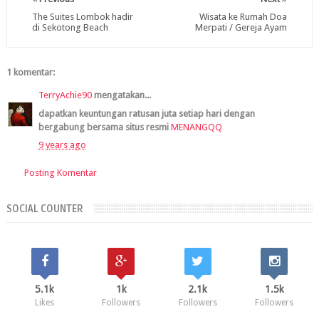
The Suites Lombok hadir
Wisata ke Rumah Doa
di Sekotong Beach
Merpati / Gereja Ayam
1 komentar:
TerryAchie90
mengatakan...
dapatkan keuntungan ratusan juta setiap hari dengan
bergabung bersama situs resmi
MENANGQQ
9 years ago
Posting Komentar
SOCIAL COUNTER
5.1k
1k
2.1k
1.5k
Likes
Followers
Followers
Followers