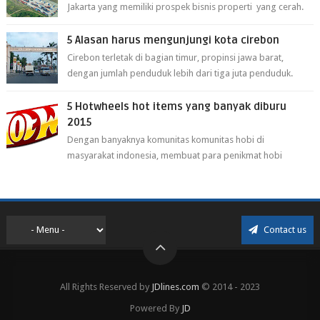
Jakarta yang memiliki prospek bisnis properti yang cerah.
Cikarang kini dianggap ...
5 Alasan harus mengunjungi kota cirebon
Cirebon terletak di bagian timur, propinsi jawa barat,
dengan jumlah penduduk lebih dari tiga juta penduduk.
Selain itu cirebon juga dijadi...
5 Hotwheels hot items yang banyak diburu
2015
Dengan banyaknya komunitas komunitas hobi di
masyarakat indonesia, membuat para penikmat hobi
menjadi lebih mudah mendapatkan barang ho...
Contact us
All Rights Reserved by
JDlines.com
© 2014 - 2023
Powered By
JD