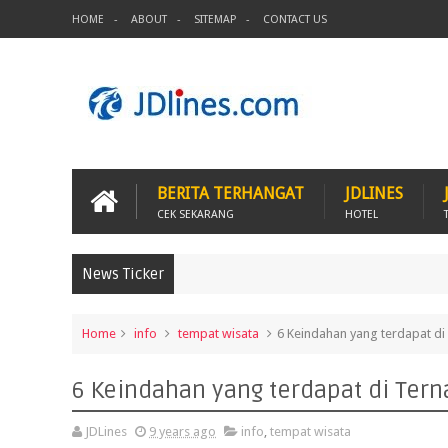
HOME
ABOUT
SITEMAP
CONTACT US
BERITA TERHANGAT
JDLINES
CEK SEKARANG
HOTEL
News Ticker
Home
info
tempat wisata
6 Keindahan yang terdapat di
6 Keindahan yang terdapat di Tern
JDLines
9 years ago
info
,
tempat wisata