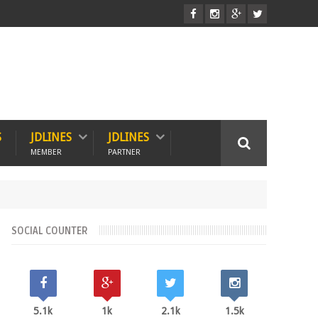
S
JDLINES
JDLINES
MEMBER
PARTNER
SOCIAL COUNTER
5.1k
1k
2.1k
1.5k