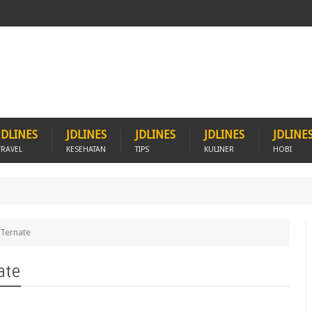
JDLINES
JDLINES
JDLINES
JDLINES
JDLINE
TRAVEL
KESEHATAN
TIPS
KULINER
HOBI
 Ternate
ate