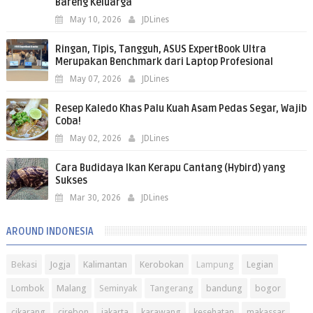
Bareng Keluarga
May 10, 2026
JDLines
Ringan, Tipis, Tangguh, ASUS ExpertBook Ultra
Merupakan Benchmark dari Laptop Profesional
May 07, 2026
JDLines
Resep Kaledo Khas Palu Kuah Asam Pedas Segar, Wajib
Coba!
May 02, 2026
JDLines
Cara Budidaya Ikan Kerapu Cantang (Hybird) yang
Sukses
Mar 30, 2026
JDLines
AROUND INDONESIA
Bekasi
Jogja
Kalimantan
Kerobokan
Lampung
Legian
Lombok
Malang
Seminyak
Tangerang
bandung
bogor
cikarang
cirebon
jakarta
karawang
kesehatan
makassar