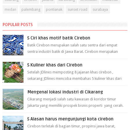
medan
palembang
pontianak
sunset road
surabaya
POPULAR POSTS
5 Ciri khas motif batik Cirebon
Batik Cirebon merupakan salah satu sentra dari empat
sentra industri batik di Jawa Barat. Cirebon merupakan
sentra batik tertua yang m...
5 Kuliner khas dari Cirebon
Setelah JDlines memposting 8 jajanan khas cirebon ,
sekarang JDlines mencoba membahas 5 kuliner khas dari
cirebon berikut ini: 1. Sate Ka...
Mengenal lokasi industri di Cikarang
Cikarang menjadi salah satu kawasan di koridor timur
Jakarta yang memiliki prospek bisnis properti yang cerah.
Cikarang kini dianggap ...
5 Alasan harus mengunjungi kota cirebon
Cirebon terletak di bagian timur, propinsi jawa barat,