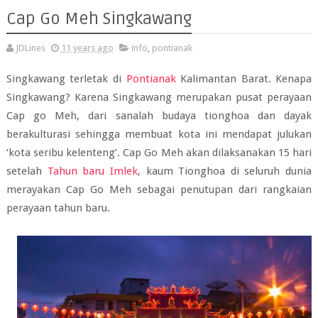
Cap Go Meh Singkawang
JDLines
11 years ago
info
,
pontianak
Singkawang terletak di
Pontianak
Kalimantan Barat. Kenapa
Singkawang? Karena Singkawang merupakan pusat perayaan
Cap go Meh, dari sanalah budaya tionghoa dan dayak
berakulturasi sehingga membuat kota ini mendapat julukan
‘kota seribu kelenteng’. Cap Go Meh akan dilaksanakan 15 hari
setelah
Tahun baru Imlek
, kaum Tionghoa di seluruh dunia
merayakan Cap Go Meh sebagai penutupan dari rangkaian
perayaan tahun baru.