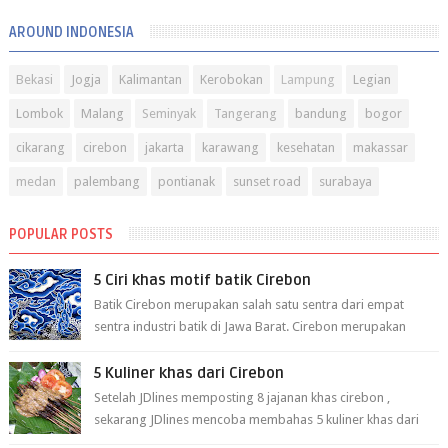
AROUND INDONESIA
Bekasi
Jogja
Kalimantan
Kerobokan
Lampung
Legian
Lombok
Malang
Seminyak
Tangerang
bandung
bogor
cikarang
cirebon
jakarta
karawang
kesehatan
makassar
medan
palembang
pontianak
sunset road
surabaya
POPULAR POSTS
5 Ciri khas motif batik Cirebon
Batik Cirebon merupakan salah satu sentra dari empat
sentra industri batik di Jawa Barat. Cirebon merupakan
sentra batik tertua yang m...
5 Kuliner khas dari Cirebon
Setelah JDlines memposting 8 jajanan khas cirebon ,
sekarang JDlines mencoba membahas 5 kuliner khas dari
cirebon berikut ini: 1. Sate Ka...