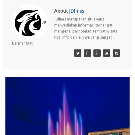
About
JDlines
JDlines merupakan situs yang
menyediakan informasi terhangat
mengenai perhotelan, tempat wisata,
tips, info dan lainnya yang sangat
bermanfaat.